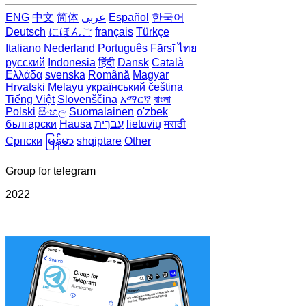
ENG
中文
简体
عربى
Español
한국어
Deutsch
にほんご
français
Türkçe
Italiano
Nederland
Português
Fārsī‎
ไทย
русский
Indonesia
हिंदी
Dansk‎
Català
Ελλάδα
svenska
Română
Magyar
Hrvatski
Melayu
український
čeština
Tiếng Việt
Slovenščina
አማርኛ
বাংলা
Polski
සිංහල
Suomalainen
o'zbek
български
Hausa
עִברִית
lietuvių
मराठी
Српски
မြန်မာ
shqiptare
Other
Group for telegram
2022