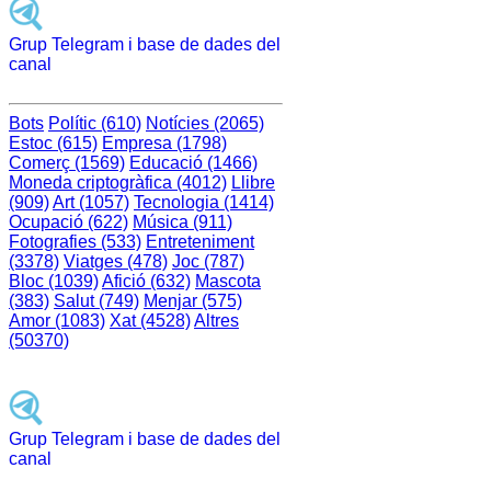
Grup Telegram i base de dades del
canal
Bots
Polític (610)
Notícies (2065)
Estoc (615)
Empresa (1798)
Comerç (1569)
Educació (1466)
Moneda criptogràfica (4012)
Llibre
(909)
Art (1057)
Tecnologia (1414)
Ocupació (622)
Música (911)
Fotografies (533)
Entreteniment
(3378)
Viatges (478)
Joc (787)
Bloc (1039)
Afició (632)
Mascota
(383)
Salut (749)
Menjar (575)
Amor (1083)
Xat (4528)
Altres
(50370)
Grup Telegram i base de dades del
canal