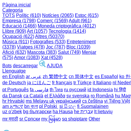
Pàgina inicial
Categoria
TOTS
Polític (610)
Notícies (2065)
Estoc (615)
Empresa (1798)
Comerç (1569)
Adult (961)
Educació (1466)
Moneda criptogràfica (4012)
Llibre (909)
Art (1057)
Tecnologia (1414)
Ocupació (622)
Altres (50370)
Música (911)
Fotografies (533)
Entreteniment
(3378)
Viatges (478)
Joc (787)
Bloc (1039)
Afició (632)
Mascota (383)
Salut (749)
Menjar
(575)
Amor (1083)
Xat (4528)
Bots
descarregar
AJUDA
Llenguatge
en English
ar عربى
zh 繁體中文
cn 简体中文
es Español
ko 
de Deutsch
ja にほんご
fr français
tr Türkçe
it Italiano
nl Neder
pt Português
th ไทย
ru русский
id Indonesia
hi हिंदी
da Dansk‎
ca Català
el Ελλάδα
sv svenska
ro Română
hu Mag
hr Hrvatski
ms Melayu
uk український‎
cs čeština‎
vi Tiếng Việt
am አማርኛ
bn বাংলা
pl Polski ‎
si සිංහල
fi Suomalainen
uz o'zbek
bg български
ha Hausa‎
he עִברִית
lt lietuvių
mr मराठी
sr Српски
my မြန်မာ
sq shqiptare
Other