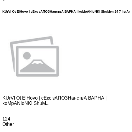
KUrVI Ot ElHovo | сЕкс зАПОЗНанствА ВАРНА | koMpANioNKI ShuMen 24 7 | stAn
KUrVI Ot ElHovo | сЕкс зАПОЗНанствА ВАРНА |
koMpANioNKI ShuM...
124
Other