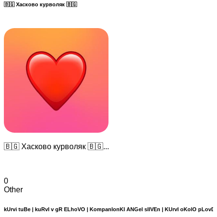
🇧🇬 Хасково курволяк 🇧🇬
🇧🇬 Хасково курволяк 🇧🇬...
0
Other
kUrvi tuBe | kuRvI v gR ELhoVO | KompanIonKI ANGel slIVEn | KUrvI oKolO pLovD