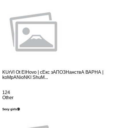
KUrVI Ot ElHovo | сЕкс зАПОЗНанствА ВАРНА |
koMpANioNKI ShuM...
124
Other
Sexy girls🔞