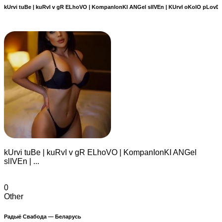
kUrvi tuBe | kuRvI v gR ELhoVO | KompanIonKI ANGel slIVEn | KUrvI oKolO pLovD
kUrvi tuBe | kuRvI v gR ELhoVO | KompanIonKI ANGel
slIVEn | ...
0
Other
Радыё Свабода — Беларусь