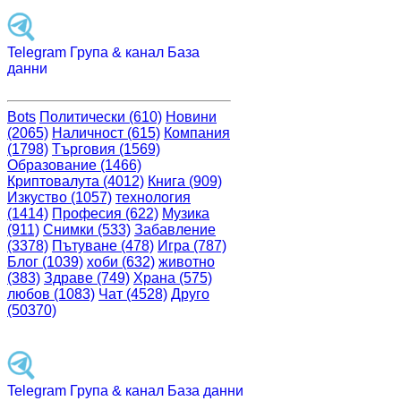
Telegram Група & канал База
данни
Bots
Политически (610)
Новини
(2065)
Наличност (615)
Компания
(1798)
Търговия (1569)
Образование (1466)
Криптовалута (4012)
Книга (909)
Изкуство (1057)
технология
(1414)
Професия (622)
Музика
(911)
Снимки (533)
Забавление
(3378)
Пътуване (478)
Игра (787)
Блог (1039)
хоби (632)
животно
(383)
Здраве (749)
Храна (575)
любов (1083)
Чат (4528)
Друго
(50370)
Telegram Група & канал База данни