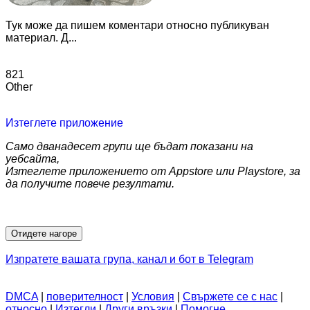
Тук може да пишем коментари относно публикуван
материал. Д...
821
Other
Изтеглете приложение
Само дванадесет групи ще бъдат показани на
уебсайта,
Изтеглете приложението от Appstore или Playstore, за
да получите повече резултати.
Отидете нагоре
Изпратете вашата група, канал и бот в Telegram
DMCA
|
поверителност
|
Условия
|
Свържете се с нас
|
относно
|
Изтегли
|
Други връзки
|
Помогне