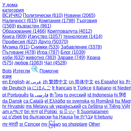
У дома
категория
ВСИЧКО
Политически (610)
Новини (2065)
Наличност (615)
Компания (1798)
Търговия
(1569)
възрастен (961)
Образование (1466)
Криптовалута (4012)
Книга (909)
Изкуство (1057)
технология (1414)
Професия (622)
Друго (50370)
Музика (911)
Снимки (533)
Забавление (3378)
Пътуване (478)
Игра (787)
Блог (1039)
хоби (632)
животно (383)
Здраве (749)
Храна
(575)
любов (1083)
Чат (4528)
Bots
Изтегли
Помогне
език
en English
ar عربى
zh 繁體中文
cn 简体中文
es Español
ko 
de Deutsch
ja にほんご
fr français
tr Türkçe
it Italiano
nl Neder
pt Português
th ไทย
ru русский
id Indonesia
hi हिंदी
da Dansk‎
ca Català
el Ελλάδα
sv svenska
ro Română
hu Mag
hr Hrvatski
ms Melayu
uk український‎
cs čeština‎
vi Tiếng Việt
am አማርኛ
bn বাংলা
pl Polski ‎
si සිංහල
fi Suomalainen
uz o'zbek
bg български
ha Hausa‎
he עִברִית
lt lietuvių
mr मराठी
sr Српски
my မြန်မာ
sq shqiptare
Other