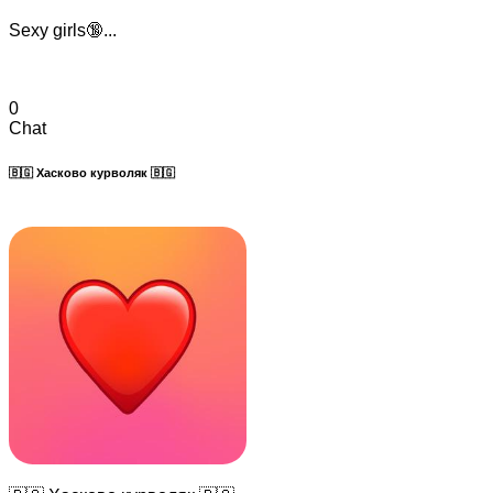
Sexy girls🔞...
0
Chat
🇧🇬 Хасково курволяк 🇧🇬