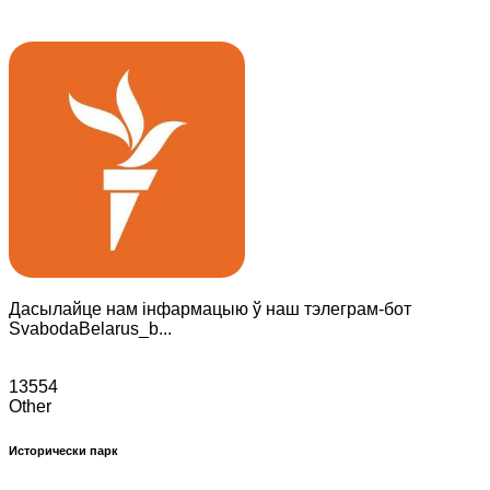
Дасылайце нам інфармацыю ў наш тэлеграм-бот
SvabodaBelarus_b...
13554
Other
Исторически парк