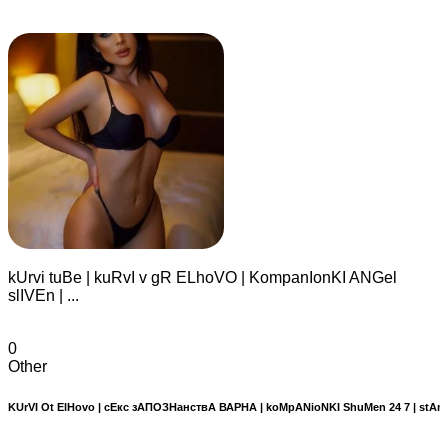
kUrvi tuBe | kuRvI v gR ELhoVO | KompanIonKI ANGel
slIVEn | ...
0
Other
KUrVI Ot ElHovo | сЕкс зАПОЗНанствА ВАРНА | koMpANioNKI ShuMen 24 7 | stAn