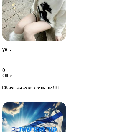
ye...
0
Other
🇮🇱קוד החדשות- ישראל במלחמה🇮🇱