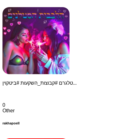
טלגרם #קבוצות_השקעות #ביטקוין...
0
Other
rakhapoell