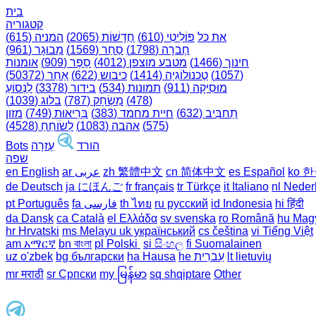
בית
קטגוריה
את כל
פּוֹלִיטִי (610)
חֲדָשׁוֹת (2065)
המניה (615)
חֶברָה (1798)
סַחַר (1569)
מְבוּגָר (961)
חינוך (1466)
מטבע מוצפן (4012)
סֵפֶר (909)
אומנות
(1057)
טֶכנוֹלוֹגִיָה (1414)
כיבוש (622)
אַחֵר (50372)
מוּסִיקָה (911)
תמונות (534)
בידור (3378)
לִנְסוֹעַ
(478)
מִשְׂחָק (787)
בלוג (1039)
תַחבִּיב (632)
חיית מחמד (383)
בְּרִיאוּת (749)
מזון
(575)
אהבה (1083)
לְשׂוֹחֵחַ (4528)
הורד
עֶזרָה
Bots
שפה
ko 
es Español
cn 简体中文
zh 繁體中文
ar عربى
en English
de Deutsch
ja にほんご
fr français
tr Türkçe
it Italiano
nl Neder
pt Português
th ไทย
ru русский
id Indonesia
hi हिंदी
da Dansk‎
ca Català
el Ελλάδα
sv svenska
ro Română
hu Mag
hr Hrvatski
ms Melayu
uk український‎
cs čeština‎
vi Tiếng Việt
am አማርኛ
bn বাংলা
pl Polski ‎
si සිංහල
fi Suomalainen
lt lietuvių
he עִברִית
ha Hausa‎
bg български
uz o'zbek
mr मराठी
sr Српски
my မြန်မာ
sq shqiptare
Other