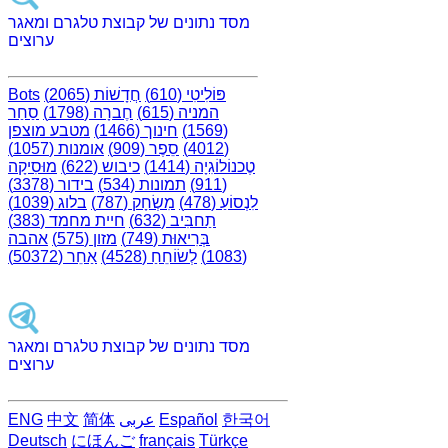
מסד נתונים של קבוצת טלגרם ומאגר
ערוצים
פּוֹלִיטִי (610)
חֲדָשׁוֹת (2065)
Bots
המניה (615)
חֶברָה (1798)
סַחַר
(1569)
חינוך (1466)
מטבע מוצפן
(4012)
סֵפֶר (909)
אומנות (1057)
טֶכנוֹלוֹגִיָה (1414)
כיבוש (622)
מוּסִיקָה
(911)
תמונות (534)
בידור (3378)
לִנְסוֹעַ (478)
מִשְׂחָק (787)
בלוג (1039)
תַחבִּיב (632)
חיית מחמד (383)
בְּרִיאוּת (749)
מזון (575)
אהבה
(1083)
לְשׂוֹחֵחַ (4528)
אַחֵר (50372)
מסד נתונים של קבוצת טלגרם ומאגר
ערוצים
한국어
Español
عربى
简体
中文
ENG
Deutsch
にほんご
français
Türkçe