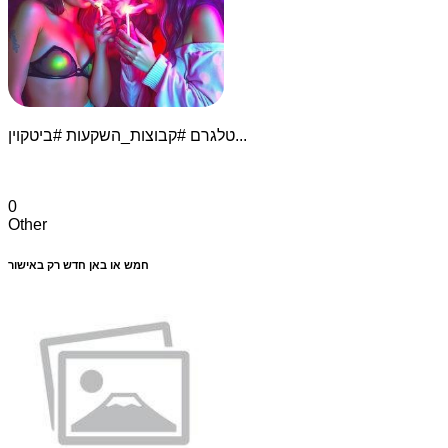
טלגרם #קבוצות_השקעות #ביטקוין...
0
Other
חמש או באן חדש רק באישור