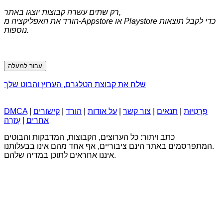
רק שתים עשרה קבוצות יוצגו באתר,
הורד את האפליקציה מ-Appstore או Playstore כדי לקבל תוצאות
נוספות.
עבור למעלה
שלח את קבוצת הטלגרם, הערוץ והבוט שלך
פְּרָטִיוּת
|
תנאים
|
צור קשר
|
על אודות
|
הורד
|
קישורים
|
DMCA
אחרים
|
עֶזרָה
כתב ויתור: כל הערוצים, הקבוצות, המדבקות והבוטים
המתפרסמים באתר הינם ציבוריים, אף אחד מהם אינו בבעלותנו.
איננו אחראים לתוכן במדיה שלהם.