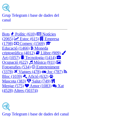
Grup Telegram i base de dades del
canal
Bots
Polític (610)
Notícies
(2065)
Estoc (615)
Empresa
(1798)
Comerç (1569)
Educació (1466)
Moneda
criptogràfica (4012)
Llibre (909)
Art (1057)
Tecnologia (1414)
Ocupació (622)
Música (911)
Fotografies (534)
Entreteniment
(3378)
Viatges (478)
Joc (787)
Bloc (1039)
Afició (632)
Mascota (383)
Salut (749)
Menjar (575)
Amor (1083)
Xat
(4528)
Altres (50374)
Grup Telegram i base de dades del canal