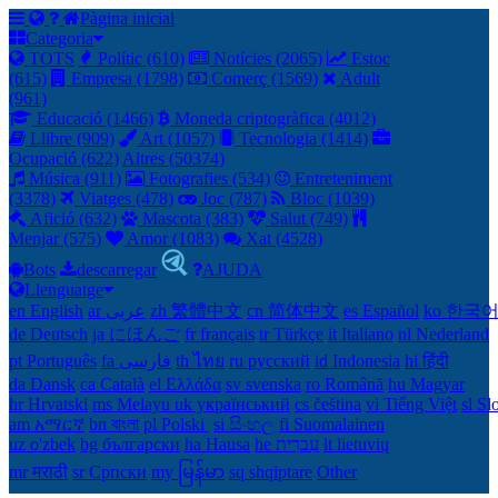
Pàgina inicial
Categoria
TOTS
Polític (610)
Notícies (2065)
Estoc
(615)
Empresa (1798)
Comerç (1569)
Adult
(961)
Educació (1466)
Moneda criptogràfica (4012)
Llibre (909)
Art (1057)
Tecnologia (1414)
Ocupació (622)
Altres (50374)
Música (911)
Fotografies (534)
Entreteniment
(3378)
Viatges (478)
Joc (787)
Bloc (1039)
Afició (632)
Mascota (383)
Salut (749)
Menjar (575)
Amor (1083)
Xat (4528)
Bots
descarregar
AJUDA
Llenguatge
en English
ar عربى
zh 繁體中文
cn 简体中文
es Español
ko 한국
de Deutsch
ja にほんご
fr français
tr Türkçe
it Italiano
nl Nederland
pt Português
th ไทย
ru русский
id Indonesia
hi हिंदी
da Dansk‎
ca Català
el Ελλάδα
sv svenska
ro Română
hu Magyar
hr Hrvatski
ms Melayu
uk український‎
cs čeština‎
vi Tiếng Việt
sl Sl
am አማርኛ
bn বাংলা
pl Polski ‎
si සිංහල
fi Suomalainen
uz o'zbek
bg български
ha Hausa‎
he עִברִית
lt lietuvių
mr मराठी
sr Српски
my မြန်မာ
sq shqiptare
Other