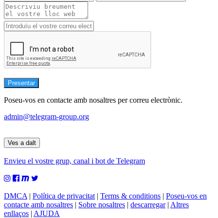
Poseu-vos en contacte amb nosaltres per correu electrònic.
admin@telegram-group.org
Ves a dalt
Envieu el vostre grup, canal i bot de Telegram
DMCA
|
Política de privacitat
|
Terms & conditions
|
Poseu-vos en
contacte amb nosaltres
|
Sobre nosaltres
|
descarregar
|
Altres
enllaços
|
AJUDA