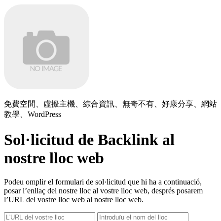
免費空間、虛擬主機、綜合資訊、無奇不有、好康分享、網站
教學、WordPress
Sol·licitud de Backlink al
nostre lloc web
Podeu omplir el formulari de sol·licitud que hi ha a continuació,
posar l’enllaç del nostre lloc al vostre lloc web, després posarem
l’URL del vostre lloc web al nostre lloc web.