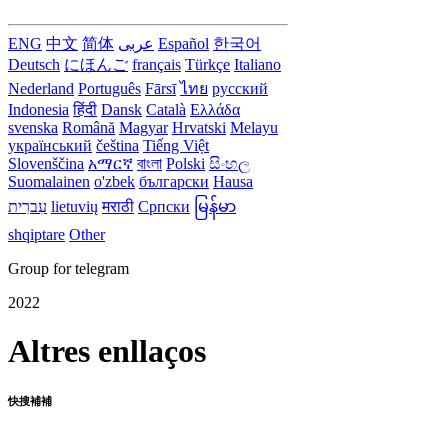
ENG
中文
简体
عربى
Español
한국어
Deutsch
にほんご
français
Türkçe
Italiano
Nederland
Português
Fārsī‎
ไทย
русский
Indonesia
हिंदी
Dansk‎
Català
Ελλάδα
svenska
Română
Magyar
Hrvatski
Melayu
український
čeština
Tiếng Việt
Slovenščina
አማርኛ
বাংলা
Polski
සිංහල
Suomalainen
o'zbek
български
Hausa
עִברִית
lietuvių
मराठी
Српски
မြန်မာ
shqiptare
Other
Group for telegram
2022
Altres enllaços
快搜補補