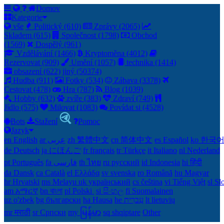
Domov
Kategorie
vše
Politický (610)
Zprávy (2065)
Skladem (615)
Společnost (1798)
Obchod
(1569)
Dospělý (961)
Vzdělávání (1466)
Kryptoměna (4012)
Rezervovat (909)
Umění (1057)
technika (1414)
obsazení (622)
jiný (50374)
Hudba (911)
Fotky (534)
Zábava (3378)
Cestovat (478)
Hra (787)
Blog (1039)
Hobby (632)
zvíře (383)
Zdraví (749)
Jídlo (575)
Milovat (1083)
Povídat si (4528)
Bots
Stažení
Pomoc
Jazyk
en English
ar عربى
zh 繁體中文
cn 简体中文
es Español
ko 한국
de Deutsch
ja にほんご
fr français
tr Türkçe
it Italiano
nl Nederland
pt Português
th ไทย
ru русский
id Indonesia
hi हिंदी
da Dansk‎
ca Català
el Ελλάδα
sv svenska
ro Română
hu Magyar
hr Hrvatski
ms Melayu
uk український‎
cs čeština‎
vi Tiếng Việt
sl Sl
am አማርኛ
bn বাংলা
pl Polski ‎
si සිංහල
fi Suomalainen
uz o'zbek
bg български
ha Hausa‎
he עִברִית
lt lietuvių
mr मराठी
sr Српски
my မြန်မာ
sq shqiptare
Other