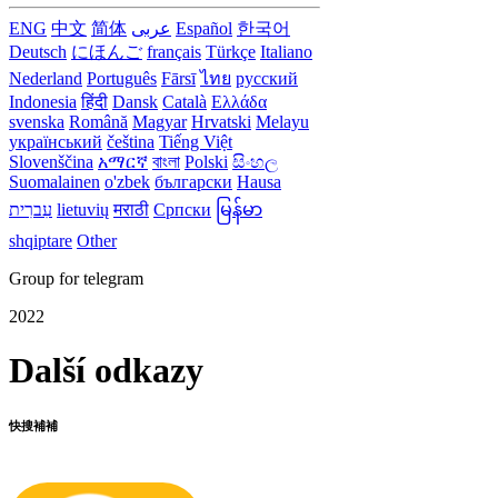
ENG
中文
简体
عربى
Español
한국어
Deutsch
にほんご
français
Türkçe
Italiano
Nederland
Português
Fārsī‎
ไทย
русский
Indonesia
हिंदी
Dansk‎
Català
Ελλάδα
svenska
Română
Magyar
Hrvatski
Melayu
український
čeština
Tiếng Việt
Slovenščina
አማርኛ
বাংলা
Polski
සිංහල
Suomalainen
o'zbek
български
Hausa
עִברִית
lietuvių
मराठी
Српски
မြန်မာ
shqiptare
Other
Group for telegram
2022
Další odkazy
快搜補補