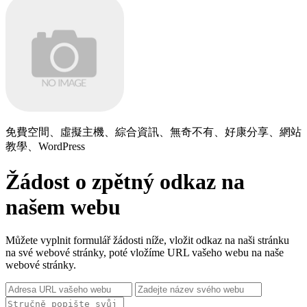
免費空間、虛擬主機、綜合資訊、無奇不有、好康分享、網站
教學、WordPress
Žádost o zpětný odkaz na
našem webu
Můžete vyplnit formulář žádosti níže, vložit odkaz na naši stránku
na své webové stránky, poté vložíme URL vašeho webu na naše
webové stránky.