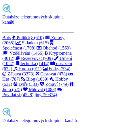
Databáze telegramových skupin a
kanálů
Bots
Politický (610)
Zprávy
(2065)
Skladem (615)
Společnost (1798)
Obchod (1569)
Vzdělávání (1466)
Kryptoměna
(4012)
Rezervovat (909)
Umění
(1057)
technika (1414)
obsazení
(622)
Hudba (911)
Fotky (534)
Zábava (3378)
Cestovat (478)
Hra (787)
Blog (1039)
Hobby
(632)
zvíře (383)
Zdraví (749)
Jídlo (575)
Milovat (1083)
Povídat si (4528)
jiný (50374)
Databáze telegramových skupin a kanálů