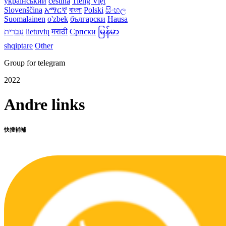
український
čeština
Tiếng Việt
Slovenščina
አማርኛ
বাংলা
Polski
සිංහල
Suomalainen
o'zbek
български
Hausa
עִברִית
lietuvių
मराठी
Српски
မြန်မာ
shqiptare
Other
Group for telegram
2022
Andre links
快搜補補