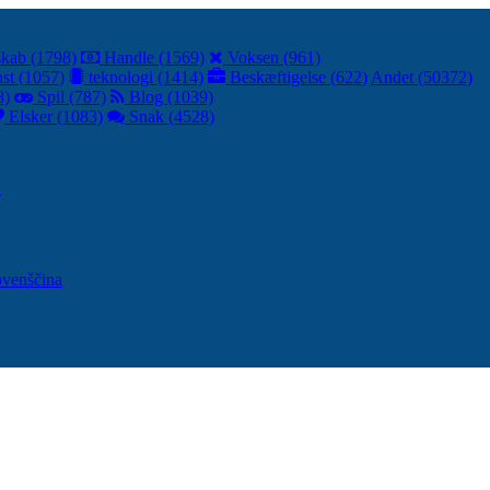
kab (1798)
Handle (1569)
Voksen (961)
st (1057)
teknologi (1414)
Beskæftigelse (622)
Andet (50372)
8)
Spil (787)
Blog (1039)
Elsker (1083)
Snak (4528)
어
ovenščina