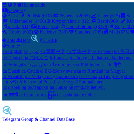
Hjemmeside
Kategori
ALLE
Politisk (610)
Nyheder (2065)
Lager (615)
Sels
Uddannelse (1466)
Kryptovaluta (4012)
Bestil (909)
Kun
musik (911)
Fotos (534)
Underholdning (3378)
Rejse (47
Hobby (632)
Kæledyr (383)
Sundhed (749)
Mad (575)
Bots
Hent
HJÆLP
Sprog
en English
ar عربى
zh 繁體中文
cn 简体中文
es Español
ko 한국
de Deutsch
ja にほんご
fr français
tr Türkçe
it Italiano
nl Nederland
pt Português
th ไทย
ru русский
id Indonesia
hi हिंदी
da Dansk‎
ca Català
el Ελλάδα
sv svenska
ro Română
hu Magyar
hr Hrvatski
ms Melayu
uk український‎
cs čeština‎
vi Tiếng Việt
sl Sl
am አማርኛ
bn বাংলা
pl Polski ‎
si සිංහල
fi Suomalainen
uz o'zbek
bg български
ha Hausa‎
he עִברִית
lt lietuvių
mr मराठी
sr Српски
my မြန်မာ
sq shqiptare
Other
Telegram Group & Channel DataBase