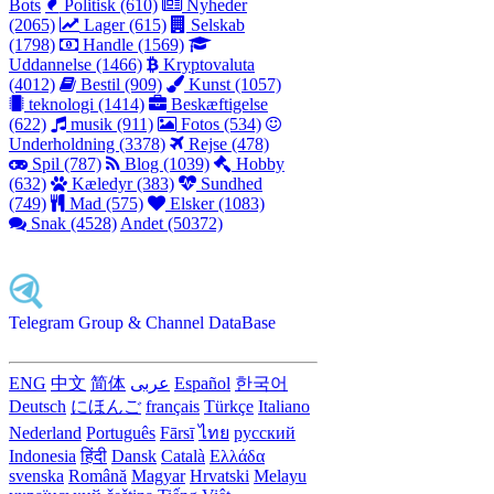
Bots
Politisk (610)
Nyheder
(2065)
Lager (615)
Selskab
(1798)
Handle (1569)
Uddannelse (1466)
Kryptovaluta
(4012)
Bestil (909)
Kunst (1057)
teknologi (1414)
Beskæftigelse
(622)
musik (911)
Fotos (534)
Underholdning (3378)
Rejse (478)
Spil (787)
Blog (1039)
Hobby
(632)
Kæledyr (383)
Sundhed
(749)
Mad (575)
Elsker (1083)
Snak (4528)
Andet (50372)
Telegram Group & Channel DataBase
ENG
中文
简体
عربى
Español
한국어
Deutsch
にほんご
français
Türkçe
Italiano
Nederland
Português
Fārsī‎
ไทย
русский
Indonesia
हिंदी
Dansk‎
Català
Ελλάδα
svenska
Română
Magyar
Hrvatski
Melayu