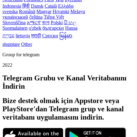
Indonesia
हिंदी
Dansk‎
Català
Ελλάδα
svenska
Română
Magyar
Hrvatski
Melayu
український
čeština
Tiếng Việt
Slovenščina
አማርኛ
বাংলা
Polski
සිංහල
Suomalainen
o'zbek
български
Hausa
עִברִית
lietuvių
मराठी
Српски
မြန်မာ
shqiptare
Other
Group for telegram
2022
Telegram Grubu ve Kanal Veritabanını
İndirin
Bize destek olmak için Appstore veya
PlayStore'dan Telegram grup ve kanal
veritabanı uygulamasını indirin.