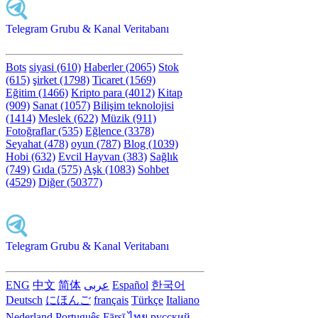
Telegram Grubu & Kanal Veritabanı
Bots
siyasi (610)
Haberler (2065)
Stok
(615)
şirket (1798)
Ticaret (1569)
Eğitim (1466)
Kripto para (4012)
Kitap
(909)
Sanat (1057)
Bilişim teknolojisi
(1414)
Meslek (622)
Müzik (911)
Fotoğraflar (535)
Eğlence (3378)
Seyahat (478)
oyun (787)
Blog (1039)
Hobi (632)
Evcil Hayvan (383)
Sağlık
(749)
Gıda (575)
Aşk (1083)
Sohbet
(4529)
Diğer (50377)
Telegram Grubu & Kanal Veritabanı
ENG
中文
简体
عربى
Español
한국어
Deutsch
にほんご
français
Türkçe
Italiano
Nederland
Português
Fārsī‎
ไทย
русский