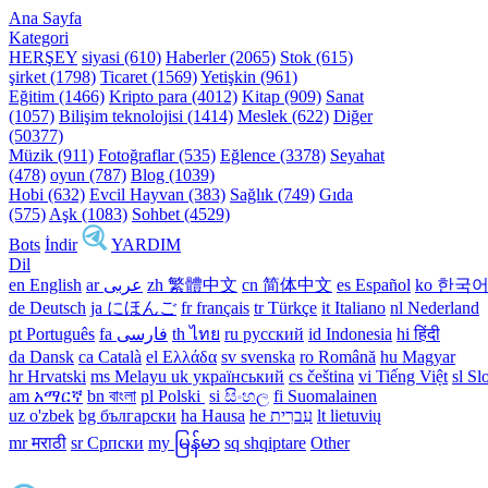
Ana Sayfa
Kategori
HERŞEY
siyasi (610)
Haberler (2065)
Stok (615)
şirket (1798)
Ticaret (1569)
Yetişkin (961)
Eğitim (1466)
Kripto para (4012)
Kitap (909)
Sanat
(1057)
Bilişim teknolojisi (1414)
Meslek (622)
Diğer
(50377)
Müzik (911)
Fotoğraflar (535)
Eğlence (3378)
Seyahat
(478)
oyun (787)
Blog (1039)
Hobi (632)
Evcil Hayvan (383)
Sağlık (749)
Gıda
(575)
Aşk (1083)
Sohbet (4529)
Bots
İndir
YARDIM
Dil
en English
ar عربى
zh 繁體中文
cn 简体中文
es Español
ko 한국
de Deutsch
ja にほんご
fr français
tr Türkçe
it Italiano
nl Nederland
pt Português
th ไทย
ru русский
id Indonesia
hi हिंदी
da Dansk‎
ca Català
el Ελλάδα
sv svenska
ro Română
hu Magyar
hr Hrvatski
ms Melayu
uk український‎
cs čeština‎
vi Tiếng Việt
sl Sl
am አማርኛ
bn বাংলা
pl Polski ‎
si සිංහල
fi Suomalainen
uz o'zbek
bg български
ha Hausa‎
he עִברִית
lt lietuvių
mr मराठी
sr Српски
my မြန်မာ
sq shqiptare
Other