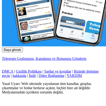
Başa gitmek
Telegram Grubunuzu, Kanalınızı ve Botunuzu Gönderin
DMCA
|
Gizlilik Politikası
|
Şartlar ve koşullar
|
Bizimle iletişime
geçin
|
hakkında
|
İndir
|
Diğer Bağlantılar
|
YARDIM
Yasal Uyarı: Web sitesinde yayınlanan tüm kanallar, gruplar,
çıkartmalar ve botlar herkese açıktır, hiçbiri bize ait değildir.
Medyalarındaki içerikten sorumlu değiliz.