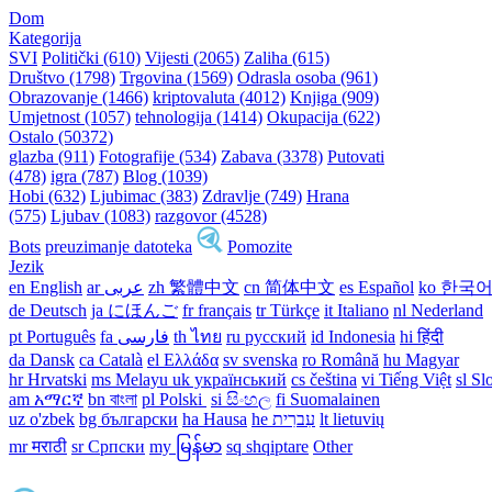
Dom
Kategorija
SVI
Politički (610)
Vijesti (2065)
Zaliha (615)
Društvo (1798)
Trgovina (1569)
Odrasla osoba (961)
Obrazovanje (1466)
kriptovaluta (4012)
Knjiga (909)
Umjetnost (1057)
tehnologija (1414)
Okupacija (622)
Ostalo (50372)
glazba (911)
Fotografije (534)
Zabava (3378)
Putovati
(478)
igra (787)
Blog (1039)
Hobi (632)
Ljubimac (383)
Zdravlje (749)
Hrana
(575)
Ljubav (1083)
razgovor (4528)
Bots
preuzimanje datoteka
Pomozite
Jezik
en English
ar عربى
zh 繁體中文
cn 简体中文
es Español
ko 한국
de Deutsch
ja にほんご
fr français
tr Türkçe
it Italiano
nl Nederland
pt Português
th ไทย
ru русский
id Indonesia
hi हिंदी
da Dansk‎
ca Català
el Ελλάδα
sv svenska
ro Română
hu Magyar
hr Hrvatski
ms Melayu
uk український‎
cs čeština‎
vi Tiếng Việt
sl Sl
am አማርኛ
bn বাংলা
pl Polski ‎
si සිංහල
fi Suomalainen
uz o'zbek
bg български
ha Hausa‎
he עִברִית
lt lietuvių
mr मराठी
sr Српски
my မြန်မာ
sq shqiptare
Other