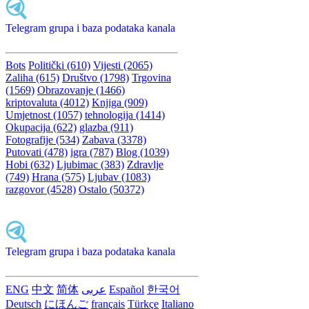
Telegram grupa i baza podataka kanala
Bots
Politički (610)
Vijesti (2065)
Zaliha (615)
Društvo (1798)
Trgovina
(1569)
Obrazovanje (1466)
kriptovaluta (4012)
Knjiga (909)
Umjetnost (1057)
tehnologija (1414)
Okupacija (622)
glazba (911)
Fotografije (534)
Zabava (3378)
Putovati (478)
igra (787)
Blog (1039)
Hobi (632)
Ljubimac (383)
Zdravlje
(749)
Hrana (575)
Ljubav (1083)
razgovor (4528)
Ostalo (50372)
Telegram grupa i baza podataka kanala
ENG
中文
简体
عربى
Español
한국어
Deutsch
にほんご
français
Türkçe
Italiano