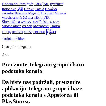
Nederland
Português
Fārsī‎
ไทย
русский
Indonesia
हिंदी
Dansk‎
Català
Ελλάδα
svenska
Română
Magyar
Hrvatski
Melayu
український
čeština
Tiếng Việt
Slovenščina
አማርኛ
বাংলা
Polski
සිංහල
Suomalainen
o'zbek
български
Hausa
עִברִית
lietuvių
मराठी
Српски
မြန်မာ
shqiptare
Other
Group for telegram
2022
Preuzmite Telegram grupu i bazu
podataka kanala
Da biste nas podržali, preuzmite
aplikaciju Telegram grupe i baze
podataka kanala s Appstorea ili
PlayStorea.