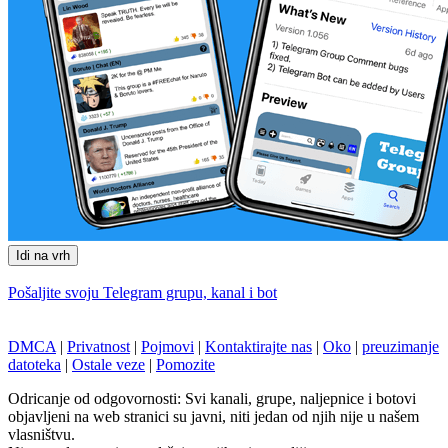
Idi na vrh
Pošaljite svoju Telegram grupu, kanal i bot
DMCA
|
Privatnost
|
Pojmovi
|
Kontaktirajte nas
|
Oko
|
preuzimanje
datoteka
|
Ostale veze
|
Pomozite
Odricanje od odgovornosti: Svi kanali, grupe, naljepnice i botovi
objavljeni na web stranici su javni, niti jedan od njih nije u našem
vlasništvu.