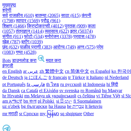
मुख्यपृष्ठ
श्रेणी
सर्व
राजकीय (610)
बातम्या (2065)
साठा (615)
कंपनी
(1798)
व्यापार (1569)
प्रौढ (961)
शिक्षण (1466)
क्रिप्टोकरन्सी (4012)
पुस्तक (909)
कला
(1057)
तंत्रज्ञान (1414)
व्यवसाय (622)
इतर (50374)
संगीत (911)
फोटो (534)
मनोरंजन (3378)
प्रवास (478)
खेळ (787)
ब्लॉग (1039)
छंद (632)
पाळीव प्राणी (383)
आरोग्य (749)
अन्न (575)
प्रेम
(1083)
गप्पा (4528)
Bots
डाउनलोड करा
मदत करा
इंग्रजी
en English
ar عربى
zh 繁體中文
cn 简体中文
es Español
ko 한국
de Deutsch
ja にほんご
fr français
tr Türkçe
it Italiano
nl Nederland
pt Português
th ไทย
ru русский
id Indonesia
hi हिंदी
da Dansk‎
ca Català
el Ελλάδα
sv svenska
ro Română
hu Magyar
hr Hrvatski
ms Melayu
uk український‎
cs čeština‎
vi Tiếng Việt
sl Sl
am አማርኛ
bn বাংলা
pl Polski ‎
si සිංහල
fi Suomalainen
uz o'zbek
bg български
ha Hausa‎
he עִברִית
lt lietuvių
mr मराठी
sr Српски
my မြန်မာ
sq shqiptare
Other