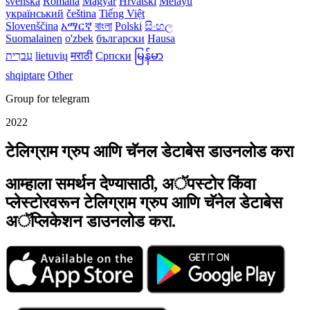
svenska
Română
Magyar
Hrvatski
Melayu
український
čeština
Tiếng Việt
Slovenščina
አማርኛ
বাংলা
Polski
සිංහල
Suomalainen
o'zbek
български
Hausa
עִברִית
lietuvių
मराठी
Српски
မြန်မာ
shqiptare
Other
Group for telegram
2022
टेलिग्राम ग्रुप आणि चॅनल डेटाबेस डाउनलोड करा
आम्हाला समर्थन देण्यासाठी, अॅपस्टोर किंवा
प्लेस्टोरवरून टेलिग्राम ग्रुप आणि चॅनेल डेटाबेस
अॅप्लिकेशन डाउनलोड करा.