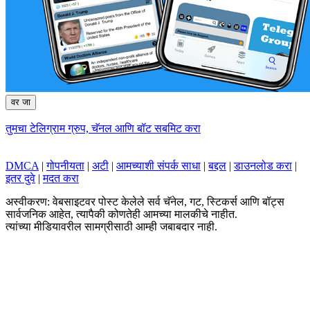
वर जा
तुमचा टेलिग्राम ग्रुप, चॅनल आणि बॉट सबमिट करा
DMCA
|
गोपनीयता
|
अटी
|
आमच्याशी संपर्क साधा
|
बद्दल
|
डाउनलोड करा
|
इतर दुवे
|
मदत करा
अस्वीकरण: वेबसाइटवर पोस्ट केलेले सर्व चॅनेल, गट, स्टिकर्स आणि बॉट्स
सार्वजनिक आहेत, त्यापैकी कोणतेही आमच्या मालकीचे नाहीत.
त्यांच्या मीडियावरील सामग्रीसाठी आम्ही जबाबदार नाही.