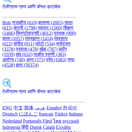
टेलीग्राम ग्रुप आणि चॅनल डाटाबेस
Bots
राजकीय (610)
बातम्या (2065)
साठा
(615)
कंपनी (1798)
व्यापार (1569)
शिक्षण
(1466)
क्रिप्टोकरन्सी (4012)
पुस्तक (909)
कला (1057)
तंत्रज्ञान (1414)
व्यवसाय
(622)
संगीत (911)
फोटो (534)
मनोरंजन
(3378)
प्रवास (478)
खेळ (787)
ब्लॉग
(1039)
छंद (632)
पाळीव प्राणी (383)
आरोग्य (749)
अन्न (575)
प्रेम (1083)
गप्पा
(4528)
इतर (50374)
टेलीग्राम ग्रुप आणि चॅनल डाटाबेस
ENG
中文
简体
عربى
Español
한국어
Deutsch
にほんご
français
Türkçe
Italiano
Nederland
Português
Fārsī‎
ไทย
русский
Indonesia
हिंदी
Dansk‎
Català
Ελλάδα