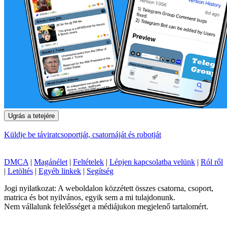
Ugrás a tetejére
Küldje be táviratcsoportját, csatornáját és robotját
DMCA
|
Magánélet
|
Feltételek
|
Lépjen kapcsolatba velünk
|
Ról ről
|
Letöltés
|
Egyéb linkek
|
Segítség
Jogi nyilatkozat: A weboldalon közzétett összes csatorna, csoport,
matrica és bot nyilvános, egyik sem a mi tulajdonunk.
Nem vállalunk felelősséget a médiájukon megjelenő tartalomért.