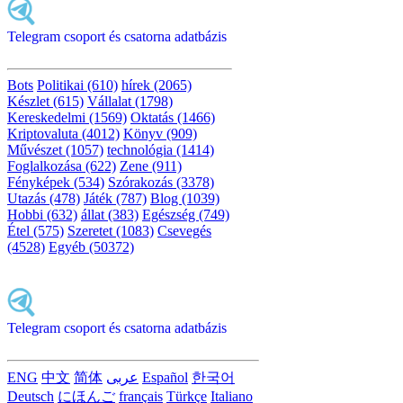
Telegram csoport és csatorna adatbázis
Bots
Politikai (610)
hírek (2065)
Készlet (615)
Vállalat (1798)
Kereskedelmi (1569)
Oktatás (1466)
Kriptovaluta (4012)
Könyv (909)
Művészet (1057)
technológia (1414)
Foglalkozása (622)
Zene (911)
Fényképek (534)
Szórakozás (3378)
Utazás (478)
Játék (787)
Blog (1039)
Hobbi (632)
állat (383)
Egészség (749)
Étel (575)
Szeretet (1083)
Csevegés
(4528)
Egyéb (50372)
Telegram csoport és csatorna adatbázis
ENG
中文
简体
عربى
Español
한국어
Deutsch
にほんご
français
Türkçe
Italiano