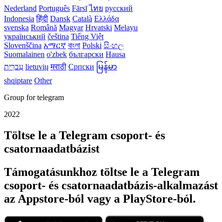
Nederland
Português
Fārsī‎
ไทย
русский
Indonesia
हिंदी
Dansk‎
Català
Ελλάδα
svenska
Română
Magyar
Hrvatski
Melayu
український
čeština
Tiếng Việt
Slovenščina
አማርኛ
বাংলা
Polski
සිංහල
Suomalainen
o'zbek
български
Hausa
עִברִית
lietuvių
मराठी
Српски
မြန်မာ
shqiptare
Other
Group for telegram
2022
Töltse le a Telegram csoport- és
csatornaadatbázist
Támogatásunkhoz töltse le a Telegram
csoport- és csatornaadatbázis-alkalmazást
az Appstore-ból vagy a PlayStore-ból.