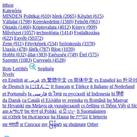
itthon
Kategória
MINDEN
Politikai (610)
hírek (2065)
Készlet (615)
Vállalat (1798)
Kereskedelmi (1569)
Felnőtt (961)
Oktatás (1466)
Kriptovaluta (4012)
Könyv (909)
Művészet (1057)
technológia (1414)
Foglalkozása
(622)
Egyéb (50372)
Zene (911)
Fényképek (534)
Szórakozás (3378)
Utazás (478)
Játék (787)
Blog (1039)
Hobbi (632)
állat (383)
Egészség (749)
Étel (575)
Szeretet (1083)
Csevegés (4528)
Bots
Letöltés
Segítség
Nyelv
en English
ar عربى
zh 繁體中文
cn 简体中文
es Español
ko 한국
de Deutsch
ja にほんご
fr français
tr Türkçe
it Italiano
nl Nederland
pt Português
th ไทย
ru русский
id Indonesia
hi हिंदी
da Dansk‎
ca Català
el Ελλάδα
sv svenska
ro Română
hu Magyar
hr Hrvatski
ms Melayu
uk український‎
cs čeština‎
vi Tiếng Việt
sl Sl
am አማርኛ
bn বাংলা
pl Polski ‎
si සිංහල
fi Suomalainen
uz o'zbek
bg български
ha Hausa‎
he עִברִית
lt lietuvių
mr मराठी
sr Српски
my မြန်မာ
sq shqiptare
Other