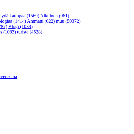
äydä kauppaa (1569)
Aikuinen (961)
ologiaa (1414)
Ammatti (622)
muu (50372)
787)
Blogi (1039)
s (1083)
turista (4528)
어
ovenščina