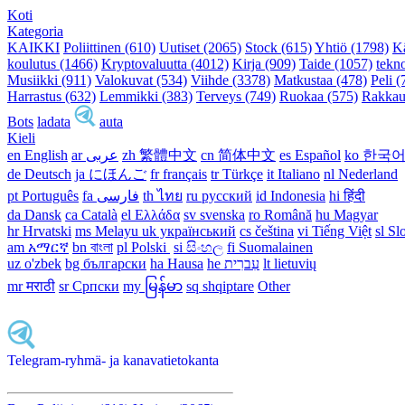
Koti
Kategoria
KAIKKI
Poliittinen (610)
Uutiset (2065)
Stock (615)
Yhtiö (1798)
K
koulutus (1466)
Kryptovaluutta (4012)
Kirja (909)
Taide (1057)
tekn
Musiikki (911)
Valokuvat (534)
Viihde (3378)
Matkustaa (478)
Peli (
Harrastus (632)
Lemmikki (383)
Terveys (749)
Ruokaa (575)
Rakkau
Bots
ladata
auta
Kieli
en English
ar عربى
zh 繁體中文
cn 简体中文
es Español
ko 한국
de Deutsch
ja にほんご
fr français
tr Türkçe
it Italiano
nl Nederland
pt Português
th ไทย
ru русский
id Indonesia
hi हिंदी
da Dansk‎
ca Català
el Ελλάδα
sv svenska
ro Română
hu Magyar
hr Hrvatski
ms Melayu
uk український‎
cs čeština‎
vi Tiếng Việt
sl Sl
am አማርኛ
bn বাংলা
pl Polski ‎
si සිංහල
fi Suomalainen
uz o'zbek
bg български
ha Hausa‎
he עִברִית
lt lietuvių
mr मराठी
sr Српски
my မြန်မာ
sq shqiptare
Other
Telegram-ryhmä- ja kanavatietokanta