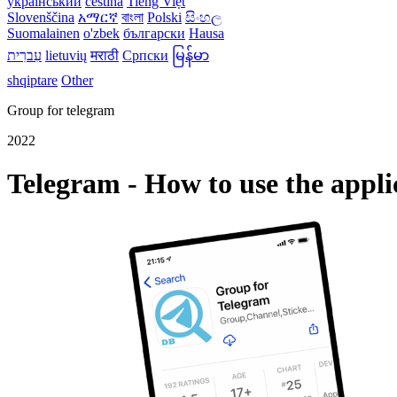
український
čeština
Tiếng Việt
Slovenščina
አማርኛ
বাংলা
Polski
සිංහල
Suomalainen
o'zbek
български
Hausa
עִברִית
lietuvių
मराठी
Српски
မြန်မာ
shqiptare
Other
Group for telegram
2022
Telegram - How to use the appl