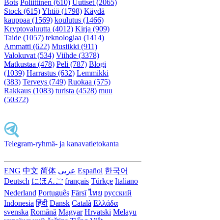
Bots
Poliittinen (610)
Uutiset (2065)
Stock (615)
Yhtiö (1798)
Käydä
kauppaa (1569)
koulutus (1466)
Kryptovaluutta (4012)
Kirja (909)
Taide (1057)
teknologiaa (1414)
Ammatti (622)
Musiikki (911)
Valokuvat (534)
Viihde (3378)
Matkustaa (478)
Peli (787)
Blogi
(1039)
Harrastus (632)
Lemmikki
(383)
Terveys (749)
Ruokaa (575)
Rakkaus (1083)
turista (4528)
muu
(50372)
Telegram-ryhmä- ja kanavatietokanta
ENG
中文
简体
عربى
Español
한국어
Deutsch
にほんご
français
Türkçe
Italiano
Nederland
Português
Fārsī‎
ไทย
русский
Indonesia
हिंदी
Dansk‎
Català
Ελλάδα
svenska
Română
Magyar
Hrvatski
Melayu