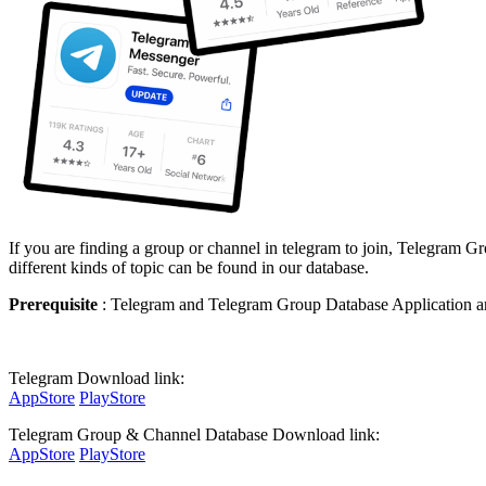
If you are finding a group or channel in telegram to join, Telegram 
different kinds of topic can be found in our database.
Prerequisite
: Telegram and Telegram Group Database Application are
Telegram Download link:
AppStore
PlayStore
Telegram Group & Channel Database Download link:
AppStore
PlayStore