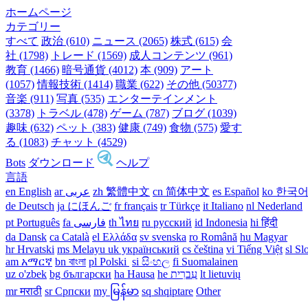
ホームページ
カテゴリー
すべて
政治 (610)
ニュース (2065)
株式 (615)
会
社 (1798)
トレード (1569)
成人コンテンツ (961)
教育 (1466)
暗号通貨 (4012)
本 (909)
アート
(1057)
情報技術 (1414)
職業 (622)
その他 (50377)
音楽 (911)
写真 (535)
エンターテインメント
(3378)
トラベル (478)
ゲーム (787)
ブログ (1039)
趣味 (632)
ペット (383)
健康 (749)
食物 (575)
愛す
る (1083)
チャット (4529)
Bots
ダウンロード
ヘルプ
言語
en English
ar عربى
zh 繁體中文
cn 简体中文
es Español
ko 한국
de Deutsch
ja にほんご
fr français
tr Türkçe
it Italiano
nl Nederland
pt Português
th ไทย
ru русский
id Indonesia
hi हिंदी
da Dansk‎
ca Català
el Ελλάδα
sv svenska
ro Română
hu Magyar
hr Hrvatski
ms Melayu
uk український‎
cs čeština‎
vi Tiếng Việt
sl Sl
am አማርኛ
bn বাংলা
pl Polski ‎
si සිංහල
fi Suomalainen
uz o'zbek
bg български
ha Hausa‎
he עִברִית
lt lietuvių
mr मराठी
sr Српски
my မြန်မာ
sq shqiptare
Other