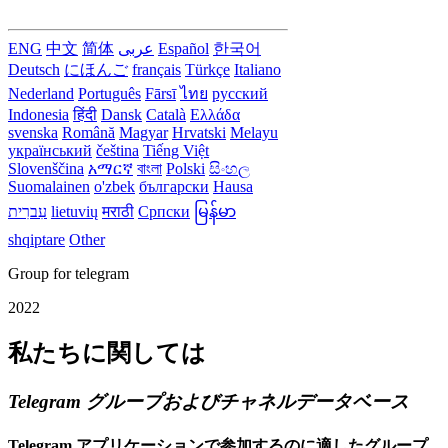
ENG
中文
简体
عربى
Español
한국어
Deutsch
にほんご
français
Türkçe
Italiano
Nederland
Português
Fārsī‎
ไทย
русский
Indonesia
हिंदी
Dansk‎
Català
Ελλάδα
svenska
Română
Magyar
Hrvatski
Melayu
український
čeština
Tiếng Việt
Slovenščina
አማርኛ
বাংলা
Polski
සිංහල
Suomalainen
o'zbek
български
Hausa
עִברִית
lietuvių
मराठी
Српски
မြန်မာ
shqiptare
Other
Group for telegram
2022
私たちに関しては
Telegram グループおよびチャネルデータベース
Telegram アプリケーションで参加するのに適したグループ