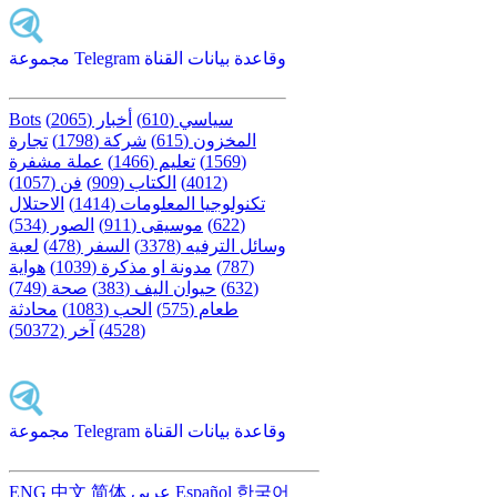
مجموعة Telegram وقاعدة بيانات القناة
سياسي (610)
أخبار (2065)
Bots
المخزون (615)
شركة (1798)
تجارة
(1569)
تعليم (1466)
عملة مشفرة
(4012)
الكتاب (909)
فن (1057)
تكنولوجيا المعلومات (1414)
الاحتلال
(622)
موسيقى (911)
الصور (534)
وسائل الترفيه (3378)
السفر (478)
لعبة
(787)
مدونة او مذكرة (1039)
هواية
(632)
حيوان اليف (383)
صحة (749)
طعام (575)
الحب (1083)
محادثة
(4528)
آخر (50372)
مجموعة Telegram وقاعدة بيانات القناة
한국어
Español
عربى
简体
中文
ENG