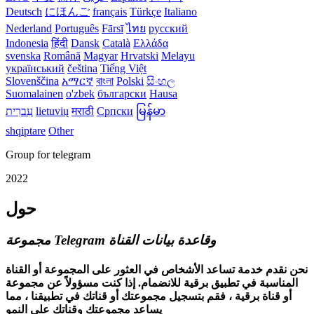
Deutsch
にほんご
français
Türkçe
Italiano
Nederland
Português
Fārsī‎
ไทย
русский
Indonesia
हिंदी
Dansk‎
Català
Ελλάδα
svenska
Română
Magyar
Hrvatski
Melayu
український
čeština
Tiếng Việt
Slovenščina
አማርኛ
বাংলা
Polski
සිංහල
Suomalainen
o'zbek
български
Hausa
မြန်မာ
Српски
मराठी
lietuvių
עִברִית
shqiptare
Other
Group for telegram
2022
حول
مجموعة Telegram وقاعدة بيانات القناة
نحن نقدم خدمة تساعد الأشخاص في العثور على المجموعة أو القناة
المناسبة في تطبيق برقية للانضمام. إذا كنت مسؤولاً عن مجموعة
أو قناة برقية ، فقم بتسجيل مجموعتك أو قناتك في تطبيقنا ، مما
يساعد مجموعتك وقناتك على النمو