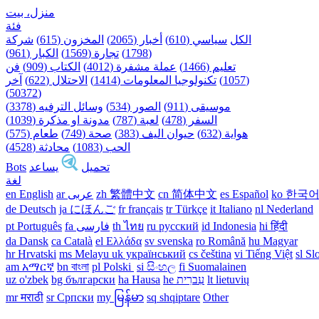
منزل، بيت
فئة
الكل
سياسي (610)
أخبار (2065)
المخزون (615)
شركة
(1798)
تجارة (1569)
الكبار (961)
تعليم (1466)
عملة مشفرة (4012)
الكتاب (909)
فن
(1057)
تكنولوجيا المعلومات (1414)
الاحتلال (622)
آخر
(50372)
موسيقى (911)
الصور (534)
وسائل الترفيه (3378)
السفر (478)
لعبة (787)
مدونة او مذكرة (1039)
هواية (632)
حيوان اليف (383)
صحة (749)
طعام (575)
الحب (1083)
محادثة (4528)
تحميل
يساعد
Bots
لغة
ko 한국
es Español
cn 简体中文
zh 繁體中文
ar عربى
en English
de Deutsch
ja にほんご
fr français
tr Türkçe
it Italiano
nl Nederland
pt Português
th ไทย
ru русский
id Indonesia
hi हिंदी
da Dansk‎
ca Català
el Ελλάδα
sv svenska
ro Română
hu Magyar
hr Hrvatski
ms Melayu
uk український‎
cs čeština‎
vi Tiếng Việt
sl Sl
am አማርኛ
bn বাংলা
pl Polski ‎
si සිංහල
fi Suomalainen
lt lietuvių
he עִברִית
ha Hausa‎
bg български
uz o'zbek
mr मराठी
sr Српски
my မြန်မာ
sq shqiptare
Other