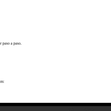
r paso a paso.
am: