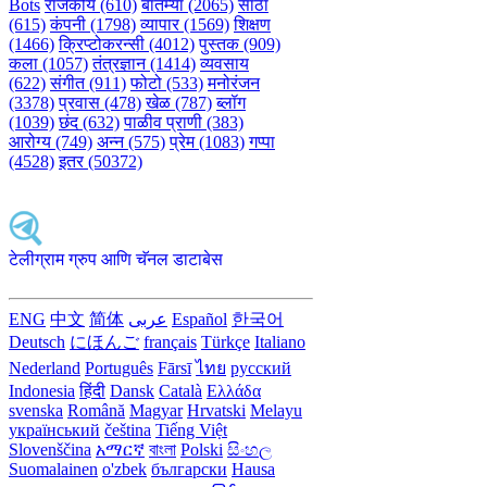
Bots
राजकीय (610)
बातम्या (2065)
साठा
(615)
कंपनी (1798)
व्यापार (1569)
शिक्षण
(1466)
क्रिप्टोकरन्सी (4012)
पुस्तक (909)
कला (1057)
तंत्रज्ञान (1414)
व्यवसाय
(622)
संगीत (911)
फोटो (533)
मनोरंजन
(3378)
प्रवास (478)
खेळ (787)
ब्लॉग
(1039)
छंद (632)
पाळीव प्राणी (383)
आरोग्य (749)
अन्न (575)
प्रेम (1083)
गप्पा
(4528)
इतर (50372)
टेलीग्राम ग्रुप आणि चॅनल डाटाबेस
ENG
中文
简体
عربى
Español
한국어
Deutsch
にほんご
français
Türkçe
Italiano
Nederland
Português
Fārsī‎
ไทย
русский
Indonesia
हिंदी
Dansk‎
Català
Ελλάδα
svenska
Română
Magyar
Hrvatski
Melayu
український
čeština
Tiếng Việt
Slovenščina
አማርኛ
বাংলা
Polski
සිංහල
Suomalainen
o'zbek
български
Hausa