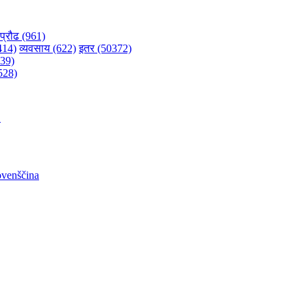
प्रौढ (961)
1414)
व्यवसाय (622)
इतर (50372)
039)
4528)
어
ovenščina