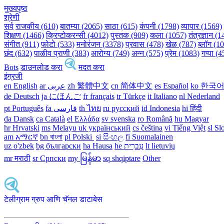
मुख्यपृष्ठ
श्रेणी
सर्व
राजकीय (610)
बातम्या (2065)
साठा (615)
कंपनी (1798)
व्यापार (1569)
शिक्षण (1466)
क्रिप्टोकरन्सी (4012)
पुस्तक (909)
कला (1057)
तंत्रज्ञान (
संगीत (911)
फोटो (533)
मनोरंजन (3378)
प्रवास (478)
खेळ (787)
ब्लॉग (1
छंद (632)
पाळीव प्राणी (383)
आरोग्य (749)
अन्न (575)
प्रेम (1083)
गप्पा (
Bots
डाउनलोड करा
मदत करा
इंग्रजी
en English
ar عربى
zh 繁體中文
cn 简体中文
es Español
ko 한국
de Deutsch
ja にほんご
fr français
tr Türkçe
it Italiano
nl Nederland
pt Português
th ไทย
ru русский
id Indonesia
hi हिंदी
da Dansk‎
ca Català
el Ελλάδα
sv svenska
ro Română
hu Magyar
hr Hrvatski
ms Melayu
uk український‎
cs čeština‎
vi Tiếng Việt
sl Sl
am አማርኛ
bn বাংলা
pl Polski ‎
si සිංහල
fi Suomalainen
uz o'zbek
bg български
ha Hausa‎
he עִברִית
lt lietuvių
mr मराठी
sr Српски
my မြန်မာ
sq shqiptare
Other
टेलीग्राम ग्रुप आणि चॅनल डाटाबेस