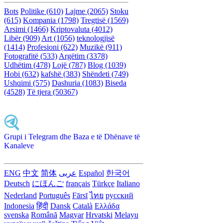
Bots
Politike (610)
Lajme (2065)
Stoku
(615)
Kompania (1798)
Tregtisë (1569)
Arsimi (1466)
Kriptovaluta (4012)
Libër (909)
Art (1056)
teknologjisë
(1414)
Profesioni (622)
Muzikë (911)
Fotografitë (533)
Argëtim (3378)
Udhëtim (478)
Lojë (787)
Blog (1039)
Hobi (632)
kafshë (383)
Shëndeti (749)
Ushqimi (575)
Dashuria (1083)
Biseda
(4528)
Të tjera (50367)
Grupi i Telegram dhe Baza e të Dhënave të
Kanaleve
ENG
中文
简体
عربى
Español
한국어
Deutsch
にほんご
français
Türkçe
Italiano
Nederland
Português
Fārsī‎
ไทย
русский
Indonesia
हिंदी
Dansk‎
Català
Ελλάδα
svenska
Română
Magyar
Hrvatski
Melayu