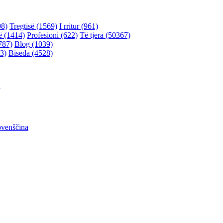
98)
Tregtisë (1569)
I rritur (961)
ë (1414)
Profesioni (622)
Të tjera (50367)
787)
Blog (1039)
3)
Biseda (4528)
어
ovenščina