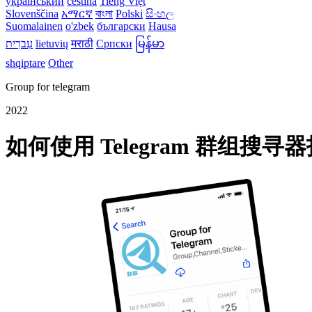
український
čeština
Tiếng Việt
Slovenščina
አማርኛ
বাংলা
Polski
සිංහල
Suomalainen
o'zbek
български
Hausa
עִברִית
lietuvių
मराठी
Српски
မြန်မာ
shqiptare
Other
Group for telegram
2022
如何使用 Telegram 群组搜寻