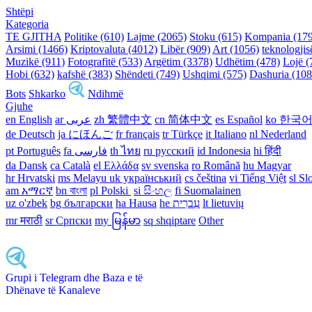
Shtëpi
Kategoria
TE GJITHA
Politike (610)
Lajme (2065)
Stoku (615)
Kompania (17
Arsimi (1466)
Kriptovaluta (4012)
Libër (909)
Art (1056)
teknologjis
Muzikë (911)
Fotografitë (533)
Argëtim (3378)
Udhëtim (478)
Lojë (
Hobi (632)
kafshë (383)
Shëndeti (749)
Ushqimi (575)
Dashuria (108
Bots
Shkarko
Ndihmë
Gjuhe
en English
ar عربى
zh 繁體中文
cn 简体中文
es Español
ko 한국
de Deutsch
ja にほんご
fr français
tr Türkçe
it Italiano
nl Nederland
pt Português
th ไทย
ru русский
id Indonesia
hi हिंदी
da Dansk‎
ca Català
el Ελλάδα
sv svenska
ro Română
hu Magyar
hr Hrvatski
ms Melayu
uk український‎
cs čeština‎
vi Tiếng Việt
sl Sl
am አማርኛ
bn বাংলা
pl Polski ‎
si සිංහල
fi Suomalainen
uz o'zbek
bg български
ha Hausa‎
he עִברִית
lt lietuvių
mr मराठी
sr Српски
my မြန်မာ
sq shqiptare
Other
Grupi i Telegram dhe Baza e të
Dhënave të Kanaleve