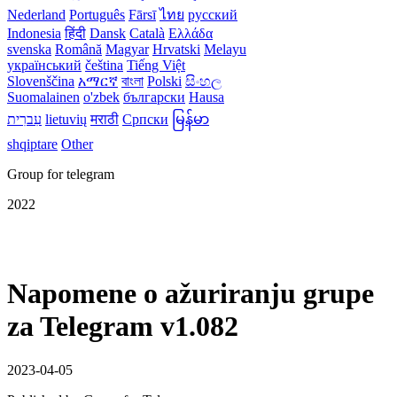
Nederland
Português
Fārsī‎
ไทย
русский
Indonesia
हिंदी
Dansk‎
Català
Ελλάδα
svenska
Română
Magyar
Hrvatski
Melayu
український
čeština
Tiếng Việt
Slovenščina
አማርኛ
বাংলা
Polski
සිංහල
Suomalainen
o'zbek
български
Hausa
עִברִית
lietuvių
मराठी
Српски
မြန်မာ
shqiptare
Other
Group for telegram
2022
Napomene o ažuriranju grupe
za Telegram v1.082
2023-04-05