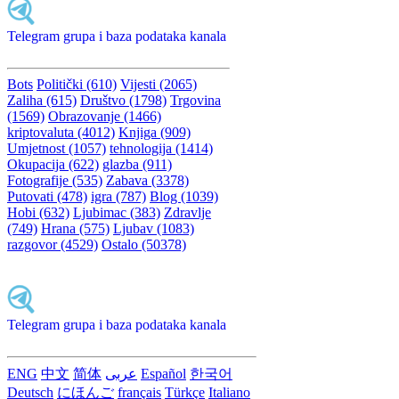
Telegram grupa i baza podataka kanala
Bots
Politički (610)
Vijesti (2065)
Zaliha (615)
Društvo (1798)
Trgovina
(1569)
Obrazovanje (1466)
kriptovaluta (4012)
Knjiga (909)
Umjetnost (1057)
tehnologija (1414)
Okupacija (622)
glazba (911)
Fotografije (535)
Zabava (3378)
Putovati (478)
igra (787)
Blog (1039)
Hobi (632)
Ljubimac (383)
Zdravlje
(749)
Hrana (575)
Ljubav (1083)
razgovor (4529)
Ostalo (50378)
Telegram grupa i baza podataka kanala
ENG
中文
简体
عربى
Español
한국어
Deutsch
にほんご
français
Türkçe
Italiano