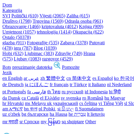
Dom
Kategorija
SVI
Politički (610)
Vijesti (2065)
Zaliha (615)
Društvo (1798)
Trgovina (1569)
Odrasla osoba (961)
Obrazovanje (1466)
kriptovaluta (4012)
Knjiga (909)
Umjetnost (1057)
tehnologija (1414)
Okupacija (622)
Ostalo (50378)
glazba (911)
Fotografije (535)
Zabava (3378)
Putovati
(478)
igra (787)
Blog (1039)
Hobi (632)
Ljubimac (383)
Zdravlje (749)
Hrana
(575)
Ljubav (1083)
razgovor (4529)
Bots
preuzimanje datoteka
Pomozite
Jezik
en English
ar عربى
zh 繁體中文
cn 简体中文
es Español
ko 한국
de Deutsch
ja にほんご
fr français
tr Türkçe
it Italiano
nl Nederland
pt Português
th ไทย
ru русский
id Indonesia
hi हिंदी
da Dansk‎
ca Català
el Ελλάδα
sv svenska
ro Română
hu Magyar
hr Hrvatski
ms Melayu
uk український‎
cs čeština‎
vi Tiếng Việt
sl Sl
am አማርኛ
bn বাংলা
pl Polski ‎
si සිංහල
fi Suomalainen
uz o'zbek
bg български
ha Hausa‎
he עִברִית
lt lietuvių
mr मराठी
sr Српски
my မြန်မာ
sq shqiptare
Other