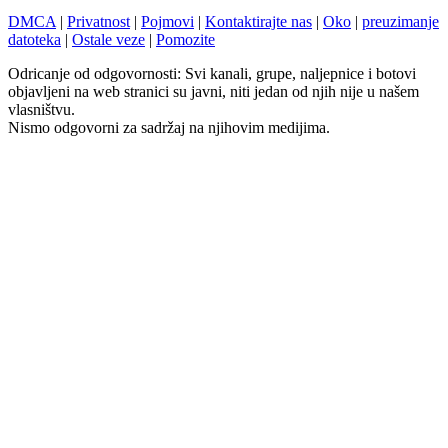
DMCA
|
Privatnost
|
Pojmovi
|
Kontaktirajte nas
|
Oko
|
preuzimanje
datoteka
|
Ostale veze
|
Pomozite
Odricanje od odgovornosti: Svi kanali, grupe, naljepnice i botovi
objavljeni na web stranici su javni, niti jedan od njih nije u našem
vlasništvu.
Nismo odgovorni za sadržaj na njihovim medijima.