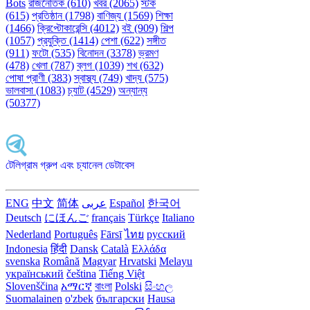
Bots
রাজনৈতিক (610)
খবর (2065)
স্টক
(615)
প্রতিষ্ঠান (1798)
বাণিজ্য (1569)
শিক্ষা
(1466)
ক্রিপ্টোকারেন্সি (4012)
বই (909)
শিল্প
(1057)
প্রযুক্তি (1414)
পেশা (622)
সঙ্গীত
(911)
ফটো (535)
বিনোদন (3378)
ভ্রমণ
(478)
খেলা (787)
ব্লগ (1039)
শখ (632)
পোষা প্রাণী (383)
স্বাস্থ্য (749)
খাদ্য (575)
ভালবাসা (1083)
চ্যাট (4529)
অন্যান্য
(50377)
টেলিগ্রাম গ্রুপ এবং চ্যানেল ডেটাবেস
ENG
中文
简体
عربى
Español
한국어
Deutsch
にほんご
français
Türkçe
Italiano
Nederland
Português
Fārsī‎
ไทย
русский
Indonesia
हिंदी
Dansk‎
Català
Ελλάδα
svenska
Română
Magyar
Hrvatski
Melayu
український
čeština
Tiếng Việt
Slovenščina
አማርኛ
বাংলা
Polski
සිංහල
Suomalainen
o'zbek
български
Hausa