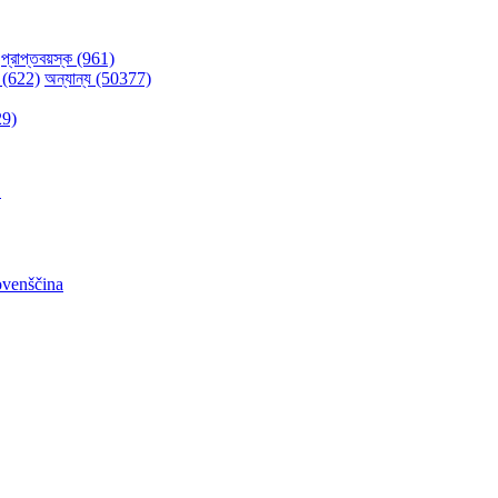
প্রাপ্তবয়স্ক (961)
 (622)
অন্যান্য (50377)
29)
어
ovenščina