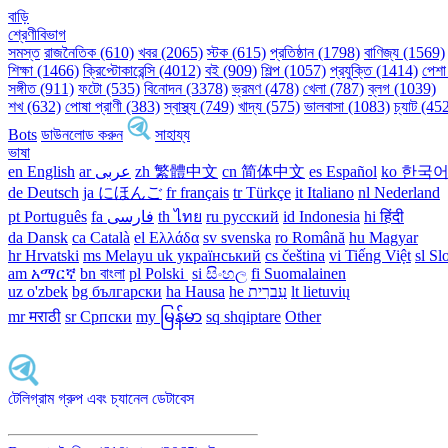
বাড়ি
শ্রেণীবিভাগ
সমস্ত
রাজনৈতিক (610)
খবর (2065)
স্টক (615)
প্রতিষ্ঠান (1798)
বাণিজ্য (1569)
শিক্ষা (1466)
ক্রিপ্টোকারেন্সি (4012)
বই (909)
শিল্প (1057)
প্রযুক্তি (1414)
পেশা
সঙ্গীত (911)
ফটো (535)
বিনোদন (3378)
ভ্রমণ (478)
খেলা (787)
ব্লগ (1039)
শখ (632)
পোষা প্রাণী (383)
স্বাস্থ্য (749)
খাদ্য (575)
ভালবাসা (1083)
চ্যাট (45
Bots
ডাউনলোড করুন
সাহায্য
ভাষা
en English
ar عربى
zh 繁體中文
cn 简体中文
es Español
ko 한국
de Deutsch
ja にほんご
fr français
tr Türkçe
it Italiano
nl Nederland
pt Português
th ไทย
ru русский
id Indonesia
hi हिंदी
da Dansk‎
ca Català
el Ελλάδα
sv svenska
ro Română
hu Magyar
hr Hrvatski
ms Melayu
uk український‎
cs čeština‎
vi Tiếng Việt
sl Sl
am አማርኛ
bn বাংলা
pl Polski ‎
si සිංහල
fi Suomalainen
uz o'zbek
bg български
ha Hausa‎
he עִברִית
lt lietuvių
mr मराठी
sr Српски
my မြန်မာ
sq shqiptare
Other
টেলিগ্রাম গ্রুপ এবং চ্যানেল ডেটাবেস