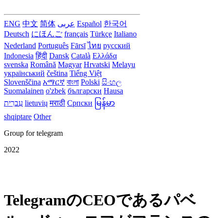
ENG
中文
简体
عربى
Español
한국어
Deutsch
にほんご
français
Türkçe
Italiano
Nederland
Português
Fārsī‎
ไทย
русский
Indonesia
हिंदी
Dansk‎
Català
Ελλάδα
svenska
Română
Magyar
Hrvatski
Melayu
український
čeština
Tiếng Việt
Slovenščina
አማርኛ
বাংলা
Polski
සිංහල
Suomalainen
o'zbek
български
Hausa
עִברִית
lietuvių
मराठी
Српски
မြန်မာ
shqiptare
Other
Group for telegram
2022
TelegramのCEOであるパベ