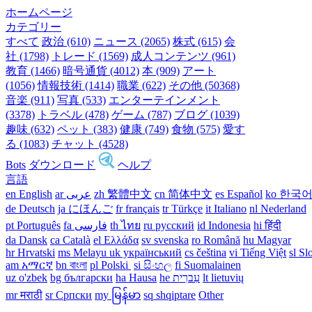
ホームページ
カテゴリー
すべて
政治 (610)
ニュース (2065)
株式 (615)
会
社 (1798)
トレード (1569)
成人コンテンツ (961)
教育 (1466)
暗号通貨 (4012)
本 (909)
アート
(1056)
情報技術 (1414)
職業 (622)
その他 (50368)
音楽 (911)
写真 (533)
エンターテインメント
(3378)
トラベル (478)
ゲーム (787)
ブログ (1039)
趣味 (632)
ペット (383)
健康 (749)
食物 (575)
愛す
る (1083)
チャット (4528)
Bots
ダウンロード
ヘルプ
言語
en English
ar عربى
zh 繁體中文
cn 简体中文
es Español
ko 한국
de Deutsch
ja にほんご
fr français
tr Türkçe
it Italiano
nl Nederland
pt Português
th ไทย
ru русский
id Indonesia
hi हिंदी
da Dansk‎
ca Català
el Ελλάδα
sv svenska
ro Română
hu Magyar
hr Hrvatski
ms Melayu
uk український‎
cs čeština‎
vi Tiếng Việt
sl Sl
am አማርኛ
bn বাংলা
pl Polski ‎
si සිංහල
fi Suomalainen
uz o'zbek
bg български
ha Hausa‎
he עִברִית
lt lietuvių
mr मराठी
sr Српски
my မြန်မာ
sq shqiptare
Other