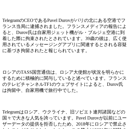
TelegramのCEOであるPavel Durovがパリの北にある空港でフ
ランス当局に逮捕されました。フランスメディアの報告によ
ると、Durov氏は自家用ジェット機がル・ブルジェ空港に到
着した際に拘束されたとされています。39歳の彼は、広く使
用されているメッセージングアプリに関連するとされる容疑
に基づき拘留されたと報じられています。
ロシアのTASS国営通信は、ロシア大使館が状況を明らかに
するために積極的に関与していると述べています。フランス
のテレビチャンネルTF1のウェブサイトによると、Durov氏
は拘留中、自家用機で旅行中でした。
Telegramはロシア、ウクライナ、旧ソビエト連邦諸国などの
国々で大きな人気を誇っています。Pavel Durovが以前にユー
ザーデータの提供を拒否したため、2018年にロシアで禁止さ