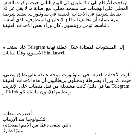
ارتفعت الأرقام إلى 3.7 مليون في اليوم التالي حيث تركزت العنف
المحلي على الهجمات ضد مسجد محلي، مع إصابة ما لا يقل عن 50
ضابط شرطة في الأحداث العنيفة في ساوثبورت. يعتقد شرطة
مرسيسايد أن تحالف الدفاع الإنجليزي المتطرف، الذي أسسه
الناشط تومي روبنسون، كان وراء بعض الأحداث العنيفة.
عاد استخدام Telegram إلى المستويات المعتادة خلال عطلة نهاية
الأسبوع، وفقًا لبيانات Similarweb.
أثارت الأحداث العنيفة في ساوثبورت موجة عنيفة على نطاق وطني،
حيث أكد وزراء وشرطة ومحللون بريطانيون أن هذه الأحداث العنيفة
كانت مشتعلة من قبل منصات على الإنترنت (بما في ذلك Telegram
وTikTok وX لإيلون ماسك) وتنظيمها.
أصدرت منظمة
التكنولوجيا ضد الإرهاب
، التي تتلقى دعمًا من الأمم المتحدة،
تنبيهًا طارئًا