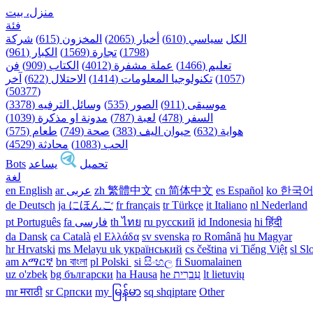
منزل، بيت
فئة
الكل
سياسي (610)
أخبار (2065)
المخزون (615)
شركة
(1798)
تجارة (1569)
الكبار (961)
تعليم (1466)
عملة مشفرة (4012)
الكتاب (909)
فن
(1057)
تكنولوجيا المعلومات (1414)
الاحتلال (622)
آخر
(50377)
موسيقى (911)
الصور (535)
وسائل الترفيه (3378)
السفر (478)
لعبة (787)
مدونة او مذكرة (1039)
هواية (632)
حيوان اليف (383)
صحة (749)
طعام (575)
الحب (1083)
محادثة (4529)
تحميل
يساعد
Bots
لغة
ko 한국
es Español
cn 简体中文
zh 繁體中文
ar عربى
en English
de Deutsch
ja にほんご
fr français
tr Türkçe
it Italiano
nl Nederland
pt Português
th ไทย
ru русский
id Indonesia
hi हिंदी
da Dansk‎
ca Català
el Ελλάδα
sv svenska
ro Română
hu Magyar
hr Hrvatski
ms Melayu
uk український‎
cs čeština‎
vi Tiếng Việt
sl Sl
am አማርኛ
bn বাংলা
pl Polski ‎
si සිංහල
fi Suomalainen
lt lietuvių
he עִברִית
ha Hausa‎
bg български
uz o'zbek
mr मराठी
sr Српски
my မြန်မာ
sq shqiptare
Other