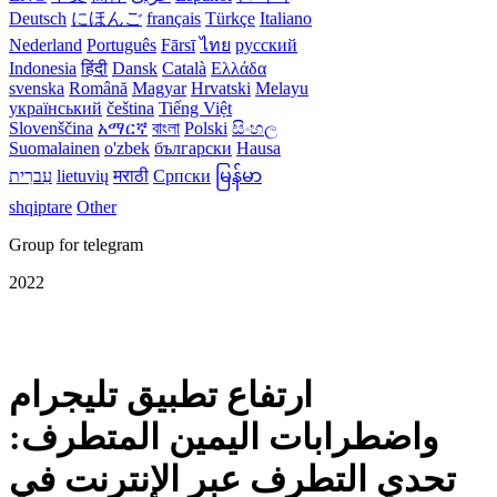
Deutsch
にほんご
français
Türkçe
Italiano
Nederland
Português
Fārsī‎
ไทย
русский
Indonesia
हिंदी
Dansk‎
Català
Ελλάδα
svenska
Română
Magyar
Hrvatski
Melayu
український
čeština
Tiếng Việt
Slovenščina
አማርኛ
বাংলা
Polski
සිංහල
Suomalainen
o'zbek
български
Hausa
မြန်မာ
Српски
मराठी
lietuvių
עִברִית
shqiptare
Other
Group for telegram
2022
ارتفاع تطبيق تليجرام
واضطرابات اليمين المتطرف:
تحدي التطرف عبر الإنترنت في