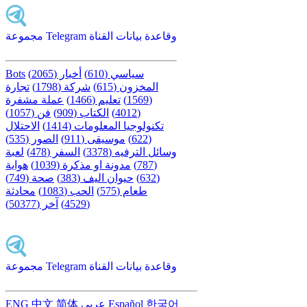
مجموعة Telegram وقاعدة بيانات القناة
سياسي (610)
أخبار (2065)
Bots
المخزون (615)
شركة (1798)
تجارة
(1569)
تعليم (1466)
عملة مشفرة
(4012)
الكتاب (909)
فن (1057)
تكنولوجيا المعلومات (1414)
الاحتلال
(622)
موسيقى (911)
الصور (535)
وسائل الترفيه (3378)
السفر (478)
لعبة
(787)
مدونة او مذكرة (1039)
هواية
(632)
حيوان اليف (383)
صحة (749)
طعام (575)
الحب (1083)
محادثة
(4529)
آخر (50377)
مجموعة Telegram وقاعدة بيانات القناة
한국어
Español
عربى
简体
中文
ENG