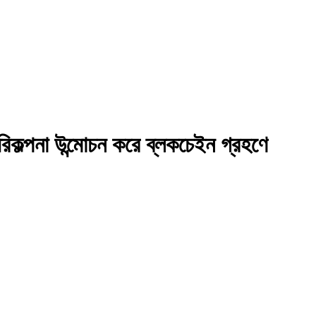
িকল্পনা উন্মোচন করে ব্লকচেইন গ্রহণে