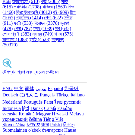
Bots
রাজনৈতিক (610)
খবর (2065)
স্টক
(615)
প্রতিষ্ঠান (1798)
বাণিজ্য (1569)
শিক্ষা
(1466)
ক্রিপ্টোকারেন্সি (4012)
বই (909)
শিল্প
(1057)
প্রযুক্তি (1414)
পেশা (622)
সঙ্গীত
(911)
ফটো (533)
বিনোদন (3378)
ভ্রমণ
(478)
খেলা (787)
ব্লগ (1039)
শখ (632)
পোষা প্রাণী (383)
স্বাস্থ্য (749)
খাদ্য (575)
ভালবাসা (1083)
চ্যাট (4528)
অন্যান্য
(50370)
টেলিগ্রাম গ্রুপ এবং চ্যানেল ডেটাবেস
ENG
中文
简体
عربى
Español
한국어
Deutsch
にほんご
français
Türkçe
Italiano
Nederland
Português
Fārsī‎
ไทย
русский
Indonesia
हिंदी
Dansk‎
Català
Ελλάδα
svenska
Română
Magyar
Hrvatski
Melayu
український
čeština
Tiếng Việt
Slovenščina
አማርኛ
বাংলা
Polski
සිංහල
Suomalainen
o'zbek
български
Hausa