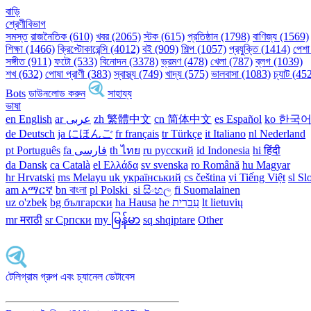
বাড়ি
শ্রেণীবিভাগ
সমস্ত
রাজনৈতিক (610)
খবর (2065)
স্টক (615)
প্রতিষ্ঠান (1798)
বাণিজ্য (1569)
শিক্ষা (1466)
ক্রিপ্টোকারেন্সি (4012)
বই (909)
শিল্প (1057)
প্রযুক্তি (1414)
পেশা
সঙ্গীত (911)
ফটো (533)
বিনোদন (3378)
ভ্রমণ (478)
খেলা (787)
ব্লগ (1039)
শখ (632)
পোষা প্রাণী (383)
স্বাস্থ্য (749)
খাদ্য (575)
ভালবাসা (1083)
চ্যাট (45
Bots
ডাউনলোড করুন
সাহায্য
ভাষা
en English
ar عربى
zh 繁體中文
cn 简体中文
es Español
ko 한국
de Deutsch
ja にほんご
fr français
tr Türkçe
it Italiano
nl Nederland
pt Português
th ไทย
ru русский
id Indonesia
hi हिंदी
da Dansk‎
ca Català
el Ελλάδα
sv svenska
ro Română
hu Magyar
hr Hrvatski
ms Melayu
uk український‎
cs čeština‎
vi Tiếng Việt
sl Sl
am አማርኛ
bn বাংলা
pl Polski ‎
si සිංහල
fi Suomalainen
uz o'zbek
bg български
ha Hausa‎
he עִברִית
lt lietuvių
mr मराठी
sr Српски
my မြန်မာ
sq shqiptare
Other
টেলিগ্রাম গ্রুপ এবং চ্যানেল ডেটাবেস