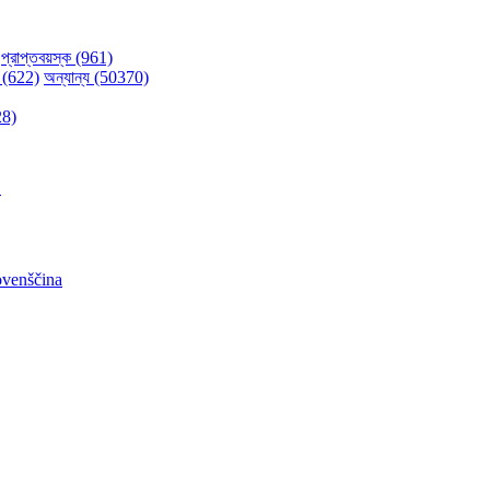
প্রাপ্তবয়স্ক (961)
 (622)
অন্যান্য (50370)
28)
어
ovenščina