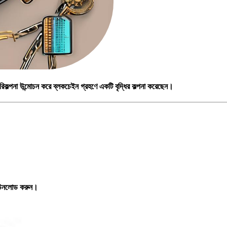
িকল্পনা উন্মোচন করে ব্লকচেইন গ্রহণে একটি বৃদ্ধির কল্পনা করেছেন।
ডাউনলোড করুন।