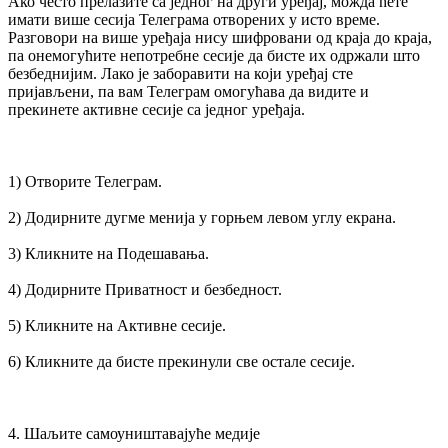
Ако често прелазите са једног на други уређај, можда ћете
имати више сесија Телеграма отворених у исто време.
Разговори на више уређаја нису шифровани од краја до краја,
па онемогућите непотребне сесије да бисте их одржали што
безбеднијим. Лако је заборавити на који уређај сте
пријављени, па вам Телеграм омогућава да видите и
прекинете активне сесије са једног уређаја.
1) Отворите Телеграм.
2) Додирните дугме менија у горњем левом углу екрана.
3) Кликните на Подешавања.
4) Додирните Приватност и безбедност.
5) Кликните на Активне сесије.
6) Кликните да бисте прекинули све остале сесије.
4. Шаљите самоуништавајуће медије