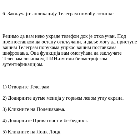
6. Закључајте апликацију Телеграм помоћу лозинке
Рецимо да вам неко украде телефон док је откључан. Под
претпоставком да остану откључани, и даље могу да приступе
вашим Телеграм порукама упркос вашим поставкама
шифровања. Ова функција вам омогућава да закључате
Телеграм лозинком, ПИН-ом или биометријском
аутентификацијом.
1) Отворите Телеграм.
2) Додирните дугме менија у горњем левом углу екрана.
3) Кликните на Подешавања.
4) Додирните Приватност и безбедност.
5) Кликните на Лоцк Лоцк.