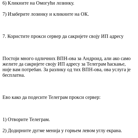
6) Кликните на Омогући лозинку.
7) Изаберите лозинку и кликните на ОК.
7. Користите прокси сервер да сакријете своју ИП адресу
Постоји много одличних ВПН-ова за Андроид, али ако само
желите да сакријете своју ИП адресу за Телеграм ћаскање,
није вам потребан. За разлику од тих ВПН-ова, ова услуга је
бесплатна.
Ево како да подесите Телеграм прокси сервер:
1) Отворите Телеграм.
2) Додирните дугме менија у горњем левом углу екрана.