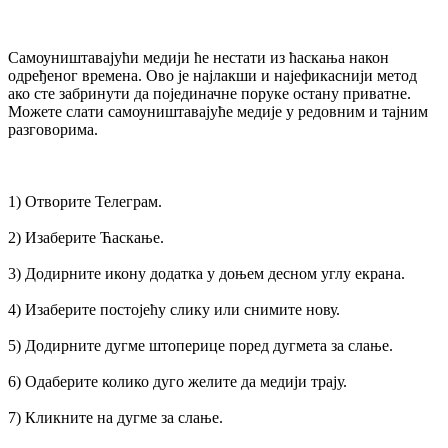
Самоуништавајући медији ће нестати из ћаскања након
одређеног времена. Ово је најлакши и најефикаснији метод
ако сте забринути да појединачне поруке остану приватне.
Можете слати самоуништавајуће медије у редовним и тајним
разговорима.
1) Отворите Телеграм.
2) Изаберите Ћаскање.
3) Додирните икону додатка у доњем десном углу екрана.
4) Изаберите постојећу слику или снимите нову.
5) Додирните дугме штоперице поред дугмета за слање.
6) Одаберите колико дуго желите да медији трају.
7) Кликните на дугме за слање.