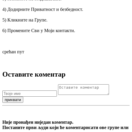
4) Додирните Приватност и безбедност.
5) Кликните на Групе.
6) Промените Сви у Моји контакти.
срећан пут
Оставите коментар
Није пронађен ниједан коментар.
Постаните први људи који ће коментарисати ове групе или