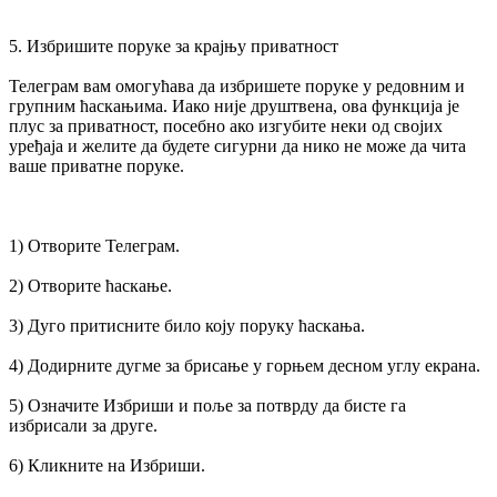
5. Избришите поруке за крајњу приватност
Телеграм вам омогућава да избришете поруке у редовним и
групним ћаскањима. Иако није друштвена, ова функција је
плус за приватност, посебно ако изгубите неки од својих
уређаја и желите да будете сигурни да нико не може да чита
ваше приватне поруке.
1) Отворите Телеграм.
2) Отворите ћаскање.
3) Дуго притисните било коју поруку ћаскања.
4) Додирните дугме за брисање у горњем десном углу екрана.
5) Означите Избриши и поље за потврду да бисте га
избрисали за друге.
6) Кликните на Избриши.