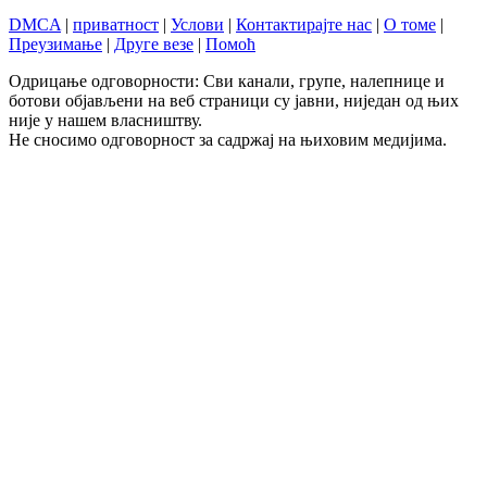
DMCA
|
приватност
|
Услови
|
Контактирајте нас
|
О томе
|
Преузимање
|
Друге везе
|
Помоћ
Одрицање одговорности: Сви канали, групе, налепнице и
ботови објављени на веб страници су јавни, ниједан од њих
није у нашем власништву.
Не сносимо одговорност за садржај на њиховим медијима.