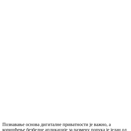
Познавање основа дигиталне приватности је важно, а
коришћење безбедне апликације за размену порука је један од