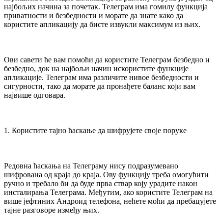
најбољих начина за почетак. Телеграм има гомилу функција
приватности и безбедности и морате да знате како да
користите апликацију да бисте извукли максимум из њих.
Ови савети ће вам помоћи да користите Телеграм безбедно и
безбедно, док на најбољи начин искористите функције
апликације. Телеграм има различите нивое безбедности и
сигурности, тако да морате да пронађете баланс који вам
највише одговара.
1. Користите тајно ћаскање да шифрујете своје поруке
Редовна ћаскања на Телеграму нису подразумевано
шифрована од краја до краја. Ову функцију треба омогућити
ручно и требало би да буде прва ствар коју урадите након
инсталирања Телеграма. Међутим, ако користите Телеграм на
више јефтиних Андроид телефона, нећете моћи да пребацујете
тајне разговоре између њих.