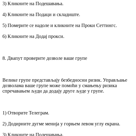
3) Кликните на Подешавања.
4) Кликните на Подаци и складиште.
5) Померите се надоле и кликните на Проки Сеттингс.
6) Кликните на Додај прокси.
8. Двапут проверите дозволе ваше групе
Велике групе представљају безбедносни ризик. Управљање
дозволама ваше групе може помоћи у смањењу ризика
спречавањем људи да додају друге људе у групе.
1) Отворите Телеграм.
2) Додирните дугме менија у горњем левом углу екрана.
3) Кликните на Подешавања.