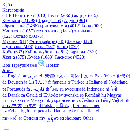
Кућа
Категорија
СВЕ
Политички (610)
Вести (2065)
акција (615)
Компанија (1798)
Траде (1569)
Адулт (961)
образовање (1466)
криптовалута (4012)
Боок (909)
Уметност (1057)
технологије (1414)
занимање
(622)
Остало (50375)
Музика (911)
Фотографије (535)
Забава (3378)
Путовање (478)
Игра (787)
Блог (1039)
Хоби (632)
Кућни љубимац (383)
Здравље (749)
Храна (575)
Љубав (1083)
Ћаскање (4528)
Bots
Преузимање
Помоћ
Језик
en English
ar عربى
zh 繁體中文
cn 简体中文
es Español
ko 한국
de Deutsch
ja にほんご
fr français
tr Türkçe
it Italiano
nl Nederland
pt Português
th ไทย
ru русский
id Indonesia
hi हिंदी
da Dansk‎
ca Català
el Ελλάδα
sv svenska
ro Română
hu Magyar
hr Hrvatski
ms Melayu
uk український‎
cs čeština‎
vi Tiếng Việt
sl Sl
am አማርኛ
bn বাংলা
pl Polski ‎
si සිංහල
fi Suomalainen
uz o'zbek
bg български
ha Hausa‎
he עִברִית
lt lietuvių
mr मराठी
sr Српски
my မြန်မာ
sq shqiptare
Other