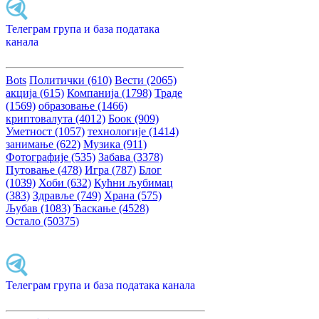
Телеграм група и база података
канала
Bots
Политички (610)
Вести (2065)
акција (615)
Компанија (1798)
Траде
(1569)
образовање (1466)
криптовалута (4012)
Боок (909)
Уметност (1057)
технологије (1414)
занимање (622)
Музика (911)
Фотографије (535)
Забава (3378)
Путовање (478)
Игра (787)
Блог
(1039)
Хоби (632)
Кућни љубимац
(383)
Здравље (749)
Храна (575)
Љубав (1083)
Ћаскање (4528)
Остало (50375)
Телеграм група и база података канала