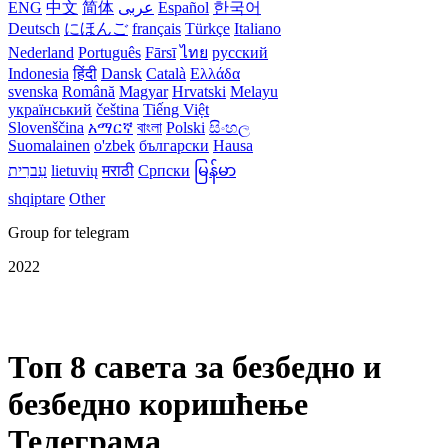
ENG
中文
简体
عربى
Español
한국어
Deutsch
にほんご
français
Türkçe
Italiano
Nederland
Português
Fārsī‎
ไทย
русский
Indonesia
हिंदी
Dansk‎
Català
Ελλάδα
svenska
Română
Magyar
Hrvatski
Melayu
український
čeština
Tiếng Việt
Slovenščina
አማርኛ
বাংলা
Polski
සිංහල
Suomalainen
o'zbek
български
Hausa
עִברִית
lietuvių
मराठी
Српски
မြန်မာ
shqiptare
Other
Group for telegram
2022
Топ 8 савета за безбедно и
безбедно коришћење
Телеграма