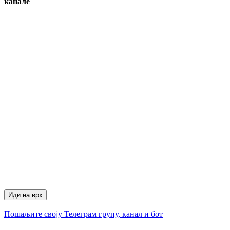
канале
Иди на врх
Пошаљите своју Телеграм групу, канал и бот