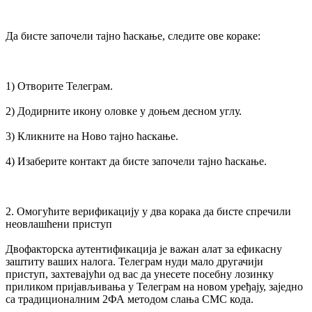
Да бисте започели тајно ћаскање, следите ове кораке:
1) Отворите Телеграм.
2) Додирните икону оловке у доњем десном углу.
3) Кликните на Ново тајно ћаскање.
4) Изаберите контакт да бисте започели тајно ћаскање.
2. Омогућите верификацију у два корака да бисте спречили
неовлашћени приступ
Двофакторска аутентификација је важан алат за ефикасну
заштиту ваших налога. Телеграм нуди мало другачији
приступ, захтевајући од вас да унесете посебну лозинку
приликом пријављивања у Телеграм на новом уређају, заједно
са традиционалним 2ФА методом слања СМС кода.