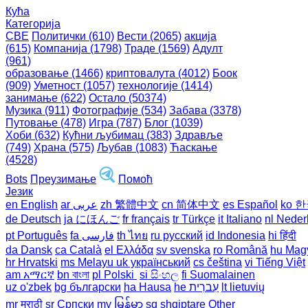
Кућа
Категорија
СВЕ
Политички (610)
Вести (2065)
акција
(615)
Компанија (1798)
Траде (1569)
Адулт
(961)
образовање (1466)
криптовалута (4012)
Боок
(909)
Уметност (1057)
технологије (1414)
занимање (622)
Остало (50374)
Музика (911)
Фотографије (534)
Забава (3378)
Путовање (478)
Игра (787)
Блог (1039)
Хоби (632)
Кућни љубимац (383)
Здравље
(749)
Храна (575)
Љубав (1083)
Ћаскање
(4528)
Bots
Преузимање
Помоћ
Језик
en English
ar عربى
zh 繁體中文
cn 简体中文
es Español
ko 
de Deutsch
ja にほんご
fr français
tr Türkçe
it Italiano
nl Neder
pt Português
th ไทย
ru русский
id Indonesia
hi हिंदी
da Dansk‎
ca Català
el Ελλάδα
sv svenska
ro Română
hu Mag
hr Hrvatski
ms Melayu
uk український‎
cs čeština‎
vi Tiếng Việt
am አማርኛ
bn বাংলা
pl Polski ‎
si සිංහල
fi Suomalainen
uz o'zbek
bg български
ha Hausa‎
he עִברִית
lt lietuvių
mr मराठी
sr Српски
my မြန်မာ
sq shqiptare
Other