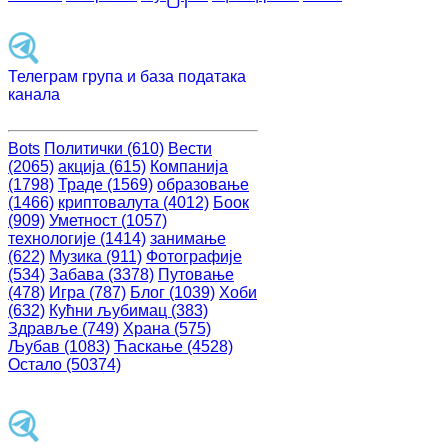
Телеграм група и база података
канала
Bots
Политички (610)
Вести
(2065)
акција (615)
Компанија
(1798)
Траде (1569)
образовање
(1466)
криптовалута (4012)
Боок
(909)
Уметност (1057)
технологије (1414)
занимање
(622)
Музика (911)
Фотографије
(534)
Забава (3378)
Путовање
(478)
Игра (787)
Блог (1039)
Хоби
(632)
Кућни љубимац (383)
Здравље (749)
Храна (575)
Љубав (1083)
Ћаскање (4528)
Остало (50374)