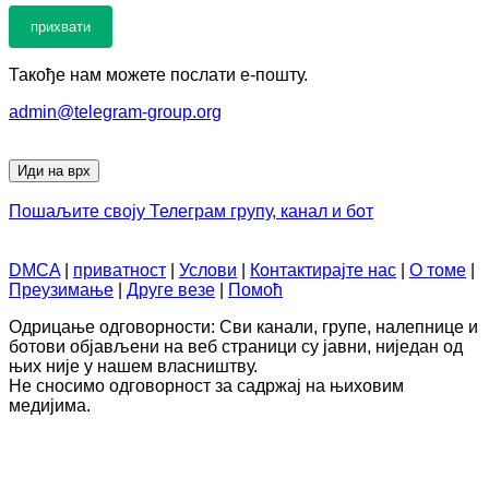
Такође нам можете послати е-пошту.
admin@telegram-group.org
Иди на врх
Пошаљите своју Телеграм групу, канал и бот
DMCA
|
приватност
|
Услови
|
Контактирајте нас
|
О томе
|
Преузимање
|
Друге везе
|
Помоћ
Одрицање одговорности: Сви канали, групе, налепнице и
ботови објављени на веб страници су јавни, ниједан од
њих није у нашем власништву.
Не сносимо одговорност за садржај на њиховим
медијима.