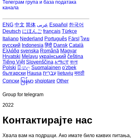
Телеграм група и база података
канала
ENG
中文
简体
عربى
Español
한국어
Deutsch
にほんご
français
Türkçe
Italiano
Nederland
Português
Fārsī‎
ไทย
русский
Indonesia
हिंदी
Dansk‎
Català
Ελλάδα
svenska
Română
Magyar
Hrvatski
Melayu
український
čeština
Tiếng Việt
Slovenščina
አማርኛ
বাংলা
Polski
සිංහල
Suomalainen
o'zbek
български
Hausa
עִברִית
lietuvių
मराठी
Српски
မြန်မာ
shqiptare
Other
Group for telegram
2022
Контактирајте нас
Хвала вам на подршци. Ако имате било каквих питања,