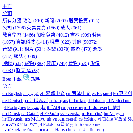
主頁
分類
所有分類
政治 (610)
新聞 (2065)
股票投資 (615)
公司 (1798)
交易買賣 (1569)
成人 (961)
教育學習 (1466)
加密貨幣 (4012)
書本 (909)
藝術
(1057)
資訊科技 (1414)
職業 (622)
其他 (50372)
音樂 (911)
相片 (534)
娛樂 (3378)
旅遊 (478)
遊戲
(787)
網誌 (1039)
興趣 (632)
寵物 (383)
健康 (749)
食物 (575)
愛情
(1083)
聊天 (4528)
Bots
下載
說明
語言
en English
ar عربى
zh 繁體中文
cn 简体中文
es Español
ko 한국어
de Deutsch
ja にほんご
fr français
tr Türkçe
it Italiano
nl Nederland
pt Português
th ไทย
ru русский
id Indonesia
hi हिंदी
da Dansk‎
ca Català
el Ελλάδα
sv svenska
ro Română
hu Magyar
hr Hrvatski
ms Melayu
uk український‎
cs čeština‎
vi Tiếng Việt
sl Sl
am አማርኛ
bn বাংলা
pl Polski ‎
si සිංහල
fi Suomalainen
uz o'zbek
bg български
ha Hausa‎
he עִברִית
lt lietuvių