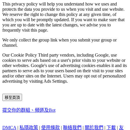
This privacy policy will help you understand how we uses and
protects the data you provide to us when you visit and use website.
We reserve the right to change this policy at any given time, of
which you will be promptly updated. If you want to make sure that
you are up to date with the latest changes, we advise you to
frequently visit this page.
We only collect the group link when you submit your group or
channel.
Our Cookie Policy Third party vendors, including Google, use
cookies to serve ads based on a user's prior visits to your website or
other websites. Google's use of advertising cookies enables it and its
partners to serve ads to your users based on their visit to your sites
and/or other sites on the Internet. Users may opt out of personalized
advertising by visiting Ads Settings.
移至頁頂
提交你的群組、頻道及Bot
DMCA
|
私隱政策
|
使用條款
|
聯絡我們
|
關於我們
|
下載
|
友