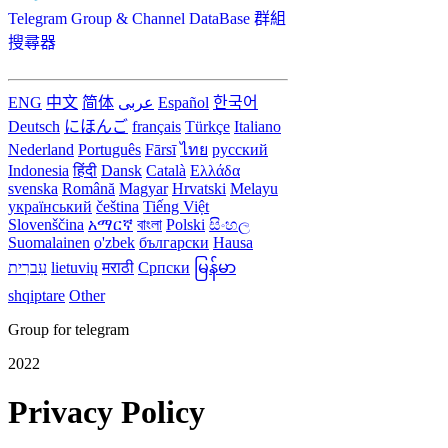
Telegram Group & Channel DataBase 群組
搜尋器
ENG
中文
简体
عربى
Español
한국어
Deutsch
にほんご
français
Türkçe
Italiano
Nederland
Português
Fārsī‎
ไทย
русский
Indonesia
हिंदी
Dansk‎
Català
Ελλάδα
svenska
Română
Magyar
Hrvatski
Melayu
український
čeština
Tiếng Việt
Slovenščina
አማርኛ
বাংলা
Polski
සිංහල
Suomalainen
o'zbek
български
Hausa
עִברִית
lietuvių
मराठी
Српски
မြန်မာ
shqiptare
Other
Group for telegram
2022
Privacy Policy