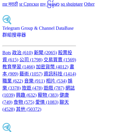
mr मराठी
sr Српски
my မြန်မာ
sq shqiptare
Other
Telegram Group & Channel DataBase
群組搜尋器
Bots
政治 (610)
新聞 (2065)
股票投
資 (615)
公司 (1798)
交易買賣 (1569)
教育學習 (1466)
加密貨幣 (4012)
書
本 (909)
藝術 (1057)
資訊科技 (1414)
職業 (622)
音樂 (911)
相片 (534)
娛
樂 (3378)
旅遊 (478)
遊戲 (787)
網誌
(1039)
興趣 (632)
寵物 (383)
健康
(749)
食物 (575)
愛情 (1083)
聊天
(4528)
其他 (50372)