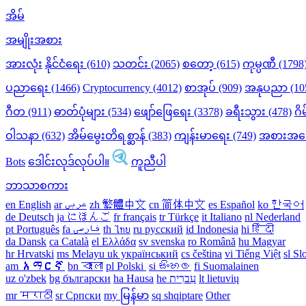
အိမ်
အမျိုးအစား
အားလုံး
နိုင်ငံရေး (610)
သတင်း (2065)
စတော့ (615)
ကုမ္ပဏီ (1798
ပညာရေး (1466)
Cryptocurrency (4012)
စာအုပ် (909)
အနုပညာ (10
ဂီတ (911)
ဓာတ်ပုံများ (534)
ဖျော်ဖြေရေး (3378)
ခရီးသွား (478)
ဂိ
ဝါသနာ (632)
အိမ်မွေးတိရစ္ဆာန် (383)
ကျန်းမာရေး (749)
အစားအသေ
Bots
ဒေါင်းလုဒ်လုပ်ပါ။
ကူညီပါ
ဘာသာစကား
en English
ar عربى
zh 繁體中文
cn 简体中文
es Español
ko 한국어
de Deutsch
ja にほんご
fr français
tr Türkçe
it Italiano
nl Nederland
pt Português
th ไทย
ru русский
id Indonesia
hi हिंदी
da Dansk‎
ca Català
el Ελλάδα
sv svenska
ro Română
hu Magyar
hr Hrvatski
ms Melayu
uk український‎
cs čeština‎
vi Tiếng Việt
sl Sl
am አማርኛ
bn বাংলা
pl Polski ‎
si සිංහල
fi Suomalainen
uz o'zbek
bg български
ha Hausa‎
he עִברִית
lt lietuvių
mr मराठी
sr Српски
my မြန်မာ
sq shqiptare
Other