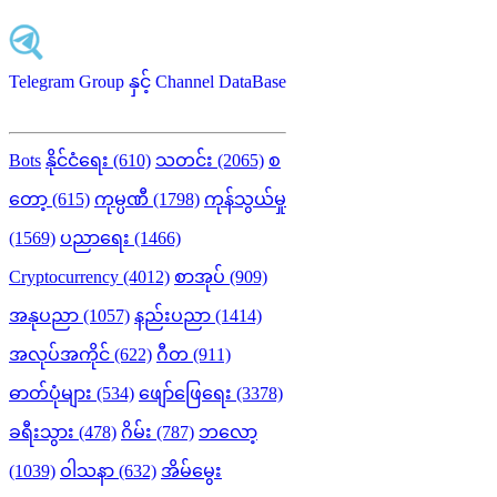
Telegram Group နှင့် Channel DataBase
Bots
နိုင်ငံရေး (610)
သတင်း (2065)
စ
တော့ (615)
ကုမ္ပဏီ (1798)
ကုန်သွယ်မှု
(1569)
ပညာရေး (1466)
Cryptocurrency (4012)
စာအုပ် (909)
အနုပညာ (1057)
နည်းပညာ (1414)
အလုပ်အကိုင် (622)
ဂီတ (911)
ဓာတ်ပုံများ (534)
ဖျော်ဖြေရေး (3378)
ခရီးသွား (478)
ဂိမ်း (787)
ဘလော့
(1039)
ဝါသနာ (632)
အိမ်မွေး