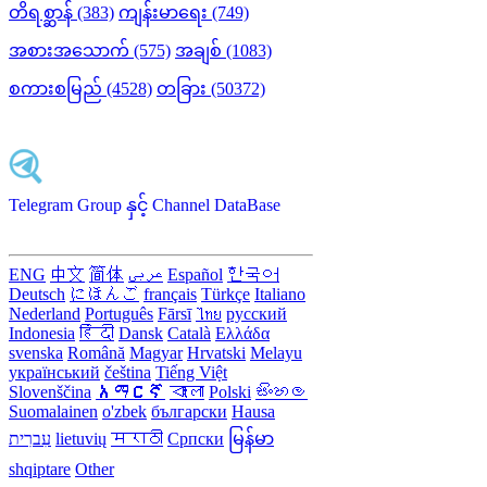
တိရစ္ဆာန် (383)
ကျန်းမာရေး (749)
အစားအသောက် (575)
အချစ် (1083)
စကားစမြည် (4528)
တခြား (50372)
Telegram Group နှင့် Channel DataBase
ENG
中文
简体
عربى
Español
한국어
Deutsch
にほんご
français
Türkçe
Italiano
Nederland
Português
Fārsī‎
ไทย
русский
Indonesia
हिंदी
Dansk‎
Català
Ελλάδα
svenska
Română
Magyar
Hrvatski
Melayu
український
čeština
Tiếng Việt
Slovenščina
አማርኛ
বাংলা
Polski
සිංහල
Suomalainen
o'zbek
български
Hausa
עִברִית
lietuvių
मराठी
Српски
မြန်မာ
shqiptare
Other