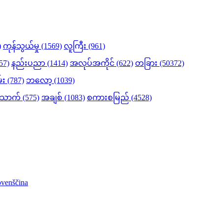
)
ကုန်သွယ်မှု (1569)
လူကြီး (961)
57)
နည်းပညာ (1414)
အလုပ်အကိုင် (622)
တခြား (50372)
မ်း (787)
ဘလော့ (1039)
ာက် (575)
အချစ် (1083)
စကားစမြည် (4528)
ovenščina