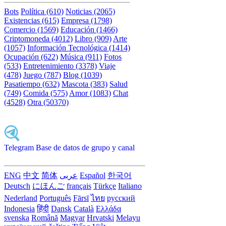
Bots
Política (610)
Noticias (2065)
Existencias (615)
Empresa (1798)
Comercio (1569)
Educación (1466)
Criptomoneda (4012)
Libro (909)
Arte
(1057)
Información Tecnológica (1414)
Ocupación (622)
Música (911)
Fotos
(533)
Entretenimiento (3378)
Viaje
(478)
Juego (787)
Blog (1039)
Pasatiempo (632)
Mascota (383)
Salud
(749)
Comida (575)
Amor (1083)
Chat
(4528)
Otra (50370)
Telegram Base de datos de grupo y canal
ENG
中文
简体
عربى
Español
한국어
Deutsch
にほんご
français
Türkçe
Italiano
Nederland
Português
Fārsī‎
ไทย
русский
Indonesia
हिंदी
Dansk‎
Català
Ελλάδα
svenska
Română
Magyar
Hrvatski
Melayu