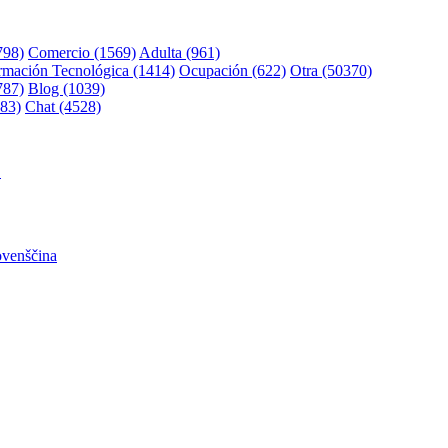
798)
Comercio (1569)
Adulta (961)
rmación Tecnológica (1414)
Ocupación (622)
Otra (50370)
787)
Blog (1039)
83)
Chat (4528)
어
ovenščina