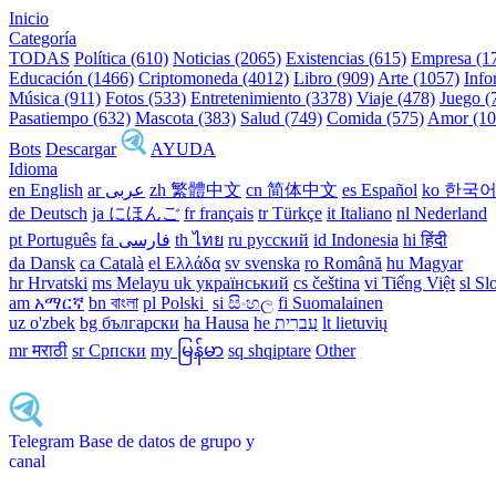
Inicio
Categoría
TODAS
Política (610)
Noticias (2065)
Existencias (615)
Empresa (1
Educación (1466)
Criptomoneda (4012)
Libro (909)
Arte (1057)
Info
Música (911)
Fotos (533)
Entretenimiento (3378)
Viaje (478)
Juego (
Pasatiempo (632)
Mascota (383)
Salud (749)
Comida (575)
Amor (10
Bots
Descargar
AYUDA
Idioma
en English
ar عربى
zh 繁體中文
cn 简体中文
es Español
ko 한국
de Deutsch
ja にほんご
fr français
tr Türkçe
it Italiano
nl Nederland
pt Português
th ไทย
ru русский
id Indonesia
hi हिंदी
da Dansk‎
ca Català
el Ελλάδα
sv svenska
ro Română
hu Magyar
hr Hrvatski
ms Melayu
uk український‎
cs čeština‎
vi Tiếng Việt
sl Sl
am አማርኛ
bn বাংলা
pl Polski ‎
si සිංහල
fi Suomalainen
uz o'zbek
bg български
ha Hausa‎
he עִברִית
lt lietuvių
mr मराठी
sr Српски
my မြန်မာ
sq shqiptare
Other
Telegram Base de datos de grupo y
canal