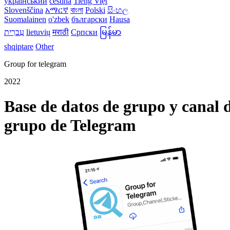
український
čeština
Tiếng Việt
Slovenščina
አማርኛ
বাংলা
Polski
සිංහල
Suomalainen
o'zbek
български
Hausa
עִברִית
lietuvių
मराठी
Српски
မြန်မာ
shqiptare
Other
Group for telegram
2022
Base de datos de grupo y canal d
grupo de Telegram