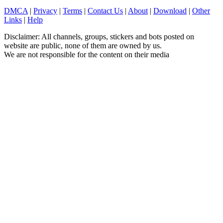
DMCA
|
Privacy
|
Terms
|
Contact Us
|
About
|
Download
|
Other
Links
|
Help
Disclaimer: All channels, groups, stickers and bots posted on
website are public, none of them are owned by us.
We are not responsible for the content on their media