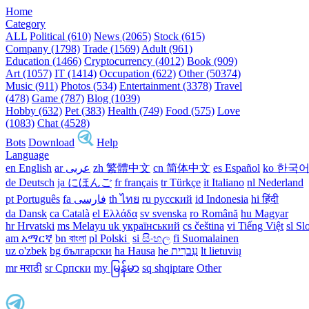
Home
Category
ALL
Political (610)
News (2065)
Stock (615)
Company (1798)
Trade (1569)
Adult (961)
Education (1466)
Cryptocurrency (4012)
Book (909)
Art (1057)
IT (1414)
Occupation (622)
Other (50374)
Music (911)
Photos (534)
Entertainment (3378)
Travel
(478)
Game (787)
Blog (1039)
Hobby (632)
Pet (383)
Health (749)
Food (575)
Love
(1083)
Chat (4528)
Bots
Download
Help
Language
en English
ar عربى
zh 繁體中文
cn 简体中文
es Español
ko 한국
de Deutsch
ja にほんご
fr français
tr Türkçe
it Italiano
nl Nederland
pt Português
th ไทย
ru русский
id Indonesia
hi हिंदी
da Dansk‎
ca Català
el Ελλάδα
sv svenska
ro Română
hu Magyar
hr Hrvatski
ms Melayu
uk український‎
cs čeština‎
vi Tiếng Việt
sl Sl
am አማርኛ
bn বাংলা
pl Polski ‎
si සිංහල
fi Suomalainen
uz o'zbek
bg български
ha Hausa‎
he עִברִית
lt lietuvių
mr मराठी
sr Српски
my မြန်မာ
sq shqiptare
Other