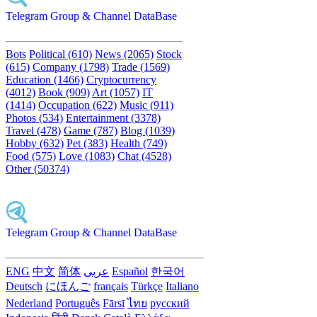
Telegram Group & Channel DataBase
Bots
Political (610)
News (2065)
Stock
(615)
Company (1798)
Trade (1569)
Education (1466)
Cryptocurrency
(4012)
Book (909)
Art (1057)
IT
(1414)
Occupation (622)
Music (911)
Photos (534)
Entertainment (3378)
Travel (478)
Game (787)
Blog (1039)
Hobby (632)
Pet (383)
Health (749)
Food (575)
Love (1083)
Chat (4528)
Other (50374)
Telegram Group & Channel DataBase
ENG
中文
简体
عربى
Español
한국어
Deutsch
にほんご
français
Türkçe
Italiano
Nederland
Português
Fārsī‎
ไทย
русский