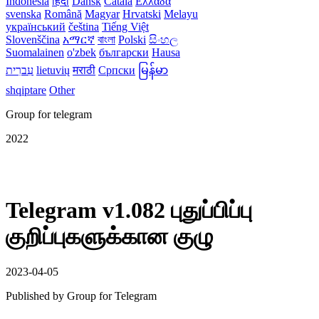
Indonesia
हिंदी
Dansk‎
Català
Ελλάδα
svenska
Română
Magyar
Hrvatski
Melayu
український
čeština
Tiếng Việt
Slovenščina
አማርኛ
বাংলা
Polski
සිංහල
Suomalainen
o'zbek
български
Hausa
עִברִית
lietuvių
मराठी
Српски
မြန်မာ
shqiptare
Other
Group for telegram
2022
Telegram v1.082 புதுப்பிப்பு
குறிப்புகளுக்கான குழு
2023-04-05
Published by
Group for Telegram