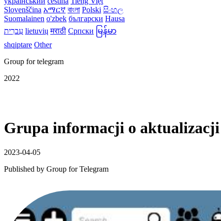
український
čeština
Tiếng Việt
Slovenščina
አማርኛ
বাংলা
Polski
සිංහල
Suomalainen
o'zbek
български
Hausa
עִברִית
lietuvių
मराठी
Српски
မြန်မာ
shqiptare
Other
Group for telegram
2022
Grupa informacji o aktualizacj
2023-04-05
Published by
Group for Telegram