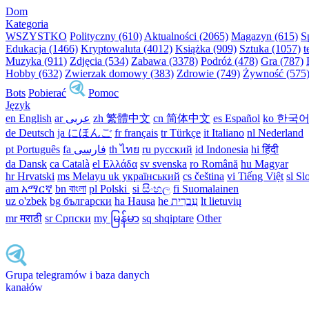
Dom
Kategoria
WSZYSTKO
Polityczny (610)
Aktualności (2065)
Magazyn (615)
S
Edukacja (1466)
Kryptowaluta (4012)
Książka (909)
Sztuka (1057)
t
Muzyka (911)
Zdjęcia (534)
Zabawa (3378)
Podróż (478)
Gra (787)
Hobby (632)
Zwierzak domowy (383)
Zdrowie (749)
Żywność (575
Bots
Pobierać
Pomoc
Język
en English
ar عربى
zh 繁體中文
cn 简体中文
es Español
ko 한국
de Deutsch
ja にほんご
fr français
tr Türkçe
it Italiano
nl Nederland
pt Português
th ไทย
ru русский
id Indonesia
hi हिंदी
da Dansk‎
ca Català
el Ελλάδα
sv svenska
ro Română
hu Magyar
hr Hrvatski
ms Melayu
uk український‎
cs čeština‎
vi Tiếng Việt
sl Sl
am አማርኛ
bn বাংলা
pl Polski ‎
si සිංහල
fi Suomalainen
uz o'zbek
bg български
ha Hausa‎
he עִברִית
lt lietuvių
mr मराठी
sr Српски
my မြန်မာ
sq shqiptare
Other
Grupa telegramów i baza danych
kanałów