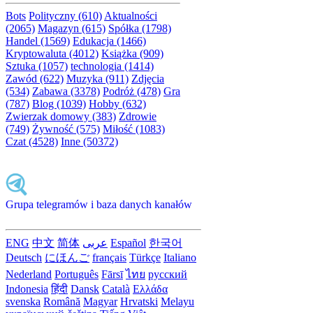
Bots
Polityczny (610)
Aktualności
(2065)
Magazyn (615)
Spółka (1798)
Handel (1569)
Edukacja (1466)
Kryptowaluta (4012)
Książka (909)
Sztuka (1057)
technologia (1414)
Zawód (622)
Muzyka (911)
Zdjęcia
(534)
Zabawa (3378)
Podróż (478)
Gra
(787)
Blog (1039)
Hobby (632)
Zwierzak domowy (383)
Zdrowie
(749)
Żywność (575)
Miłość (1083)
Czat (4528)
Inne (50372)
Grupa telegramów i baza danych kanałów
ENG
中文
简体
عربى
Español
한국어
Deutsch
にほんご
français
Türkçe
Italiano
Nederland
Português
Fārsī‎
ไทย
русский
Indonesia
हिंदी
Dansk‎
Català
Ελλάδα
svenska
Română
Magyar
Hrvatski
Melayu