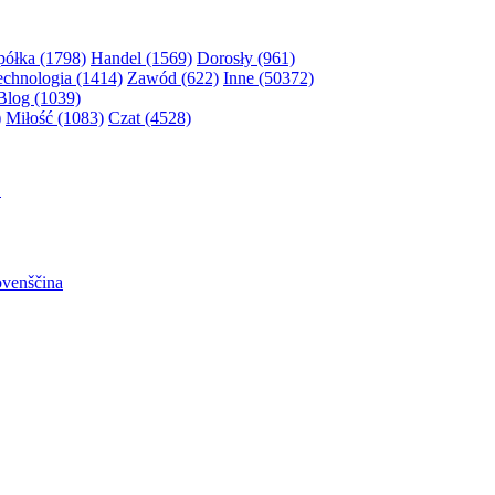
półka (1798)
Handel (1569)
Dorosły (961)
echnologia (1414)
Zawód (622)
Inne (50372)
Blog (1039)
)
Miłość (1083)
Czat (4528)
어
ovenščina