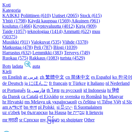
Koti
Kategoria
KAIKKI
Poliittinen (610)
Uutiset (2065)
Stock (615)
Yhtiö (1798)
Käydä kauppaa (1569)
Aikuinen (961)
koulutus (1466)
Kryptovaluutta (4012)
Kirja (909)
Taide (1057)
teknologiaa (1414)
Ammatti (622)
muu
(50375)
Musiikki (911)
Valokuvat (535)
Viihde (3378)
Matkustaa (478)
Peli (787)
Blogi (1039)
Harrastus (632)
Lemmikki (383)
Terveys (749)
Ruokaa (575)
Rakkaus (1083)
turista (4529)
Bots
ladata
auta
Kieli
en English
ar عربى
zh 繁體中文
cn 简体中文
es Español
ko 한국
de Deutsch
ja にほんご
fr français
tr Türkçe
it Italiano
nl Nederland
pt Português
th ไทย
ru русский
id Indonesia
hi हिंदी
da Dansk‎
ca Català
el Ελλάδα
sv svenska
ro Română
hu Magyar
hr Hrvatski
ms Melayu
uk український‎
cs čeština‎
vi Tiếng Việt
sl Sl
am አማርኛ
bn বাংলা
pl Polski ‎
si සිංහල
fi Suomalainen
uz o'zbek
bg български
ha Hausa‎
he עִברִית
lt lietuvių
mr मराठी
sr Српски
my မြန်မာ
sq shqiptare
Other