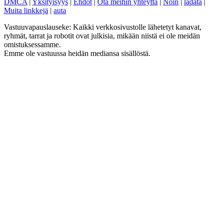
DMCA
|
Yksityisyys
|
Ehdot
|
Ota meihin yhteyttä
|
Noin
|
ladata
|
Muita linkkejä
|
auta
Vastuuvapauslauseke: Kaikki verkkosivustolle lähetetyt kanavat,
ryhmät, tarrat ja robotit ovat julkisia, mikään niistä ei ole meidän
omistuksessamme.
Emme ole vastuussa heidän mediansa sisällöstä.