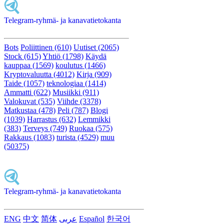
Telegram-ryhmä- ja kanavatietokanta
Bots
Poliittinen (610)
Uutiset (2065)
Stock (615)
Yhtiö (1798)
Käydä
kauppaa (1569)
koulutus (1466)
Kryptovaluutta (4012)
Kirja (909)
Taide (1057)
teknologiaa (1414)
Ammatti (622)
Musiikki (911)
Valokuvat (535)
Viihde (3378)
Matkustaa (478)
Peli (787)
Blogi
(1039)
Harrastus (632)
Lemmikki
(383)
Terveys (749)
Ruokaa (575)
Rakkaus (1083)
turista (4529)
muu
(50375)
Telegram-ryhmä- ja kanavatietokanta
ENG
中文
简体
عربى
Español
한국어