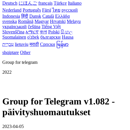
Deutsch
にほんご
français
Türkçe
Italiano
Nederland
Português
Fārsī‎
ไทย
русский
Indonesia
हिंदी
Dansk‎
Català
Ελλάδα
svenska
Română
Magyar
Hrvatski
Melayu
український
čeština
Tiếng Việt
Slovenščina
አማርኛ
বাংলা
Polski
සිංහල
Suomalainen
o'zbek
български
Hausa
עִברִית
lietuvių
मराठी
Српски
မြန်မာ
shqiptare
Other
Group for telegram
2022
Group for Telegram v1.082 -
päivityshuomautukset
2023-04-05