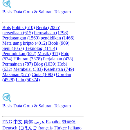
Basis Data Grup & Saluran Telegram
Bots
Politik (610)
Berita (2065)
persediaan (615)
Perusahaan (1798)
Perdagangan (1569)
pendidikan (1466)
Mata uang kripto (4012)
Book (909)
Seni (1057)
Teknologi (1414)
Pendudukan (622)
Musik (911)
Foto
(534)
Hiburan (3378)
Perjalanan (478)
Permainan (787)
Blog (1039)
Hobi
(632)
Membelai (383)
Kesehatan (749)
Makanan (575)
Cinta (1083)
Obrolan
(4528)
Lain (50374)
Basis Data Grup & Saluran Telegram
ENG
中文
简体
عربى
Español
한국어
Deutsch
にほんご
français
Türkçe
Italiano