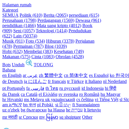
Halaman rumah
Kategori
SEMUA
Politik (610)
Berita (2065)
persediaan (615)
Perusahaan (1798)
Perdagangan (1569)
Dewasa (961)
pendidikan (1466)
Mata uang kripto (4012)
Book
(909)
Seni (1057)
Teknologi (1414)
Pendudukan
(622)
Lain (50374)
Musik (911)
Foto (534)
Hiburan (3378)
Perjalanan
(478)
Permainan (787)
Blog (1039)
Hobi (632)
Membelai (383)
Kesehatan (749)
Makanan (575)
Cinta (1083)
Obrolan (4528)
Bots
Unduh
TOLONG
Bahasa
en English
ar عربى
zh 繁體中文
cn 简体中文
es Español
ko 한국
de Deutsch
ja にほんご
fr français
tr Türkçe
it Italiano
nl Nederland
pt Português
th ไทย
ru русский
id Indonesia
hi हिंदी
da Dansk‎
ca Català
el Ελλάδα
sv svenska
ro Română
hu Magyar
hr Hrvatski
ms Melayu
uk український‎
cs čeština‎
vi Tiếng Việt
sl Sl
am አማርኛ
bn বাংলা
pl Polski ‎
si සිංහල
fi Suomalainen
uz o'zbek
bg български
ha Hausa‎
he עִברִית
lt lietuvių
mr मराठी
sr Српски
my မြန်မာ
sq shqiptare
Other