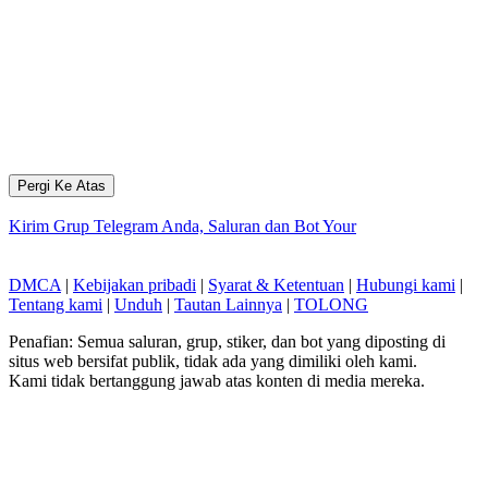
Pergi Ke Atas
Kirim Grup Telegram Anda, Saluran dan Bot Your
DMCA
|
Kebijakan pribadi
|
Syarat & Ketentuan
|
Hubungi kami
|
Tentang kami
|
Unduh
|
Tautan Lainnya
|
TOLONG
Penafian: Semua saluran, grup, stiker, dan bot yang diposting di
situs web bersifat publik, tidak ada yang dimiliki oleh kami.
Kami tidak bertanggung jawab atas konten di media mereka.