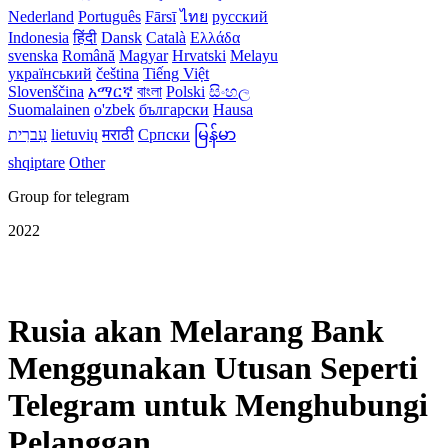
Nederland
Português
Fārsī‎
ไทย
русский
Indonesia
हिंदी
Dansk‎
Català
Ελλάδα
svenska
Română
Magyar
Hrvatski
Melayu
український
čeština
Tiếng Việt
Slovenščina
አማርኛ
বাংলা
Polski
සිංහල
Suomalainen
o'zbek
български
Hausa
עִברִית
lietuvių
मराठी
Српски
မြန်မာ
shqiptare
Other
Group for telegram
2022
Rusia akan Melarang Bank
Menggunakan Utusan Seperti
Telegram untuk Menghubungi
Pelanggan