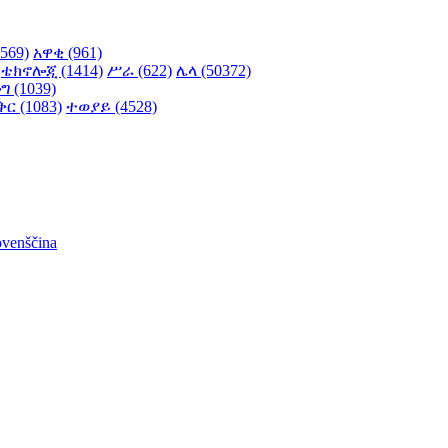
569)
አዋቂ (961)
ቴክኖሎጂ (1414)
ሥራ (622)
ሌላ (50372)
 (1039)
ቅር (1083)
ተወያይ (4528)
ovenščina