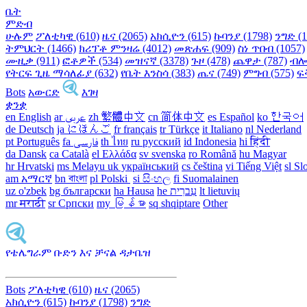
ቤት
ምድብ
ሁሉም
ፖለቲካዊ (610)
ዜና (2065)
አክሲዮን (615)
ኩባንያ (1798)
ንግድ (1
ትምህርት (1466)
ክሪፕቶ ምንዛሬ (4012)
መጽሐፍ (909)
ስነ ጥበብ (1057)
ሙዚቃ (911)
ፎቶዎች (534)
መዝናኛ (3378)
ጉዞ (478)
ጨዋታ (787)
ብሎግ
የትርፍ ጊዜ ማሳለፊያ (632)
የቤት እንስሳ (383)
ጤና (749)
ምግብ (575)
ፍ
Bots
አውርድ
እገዛ
ቋንቋ
en English
ar عربى
zh 繁體中文
cn 简体中文
es Español
ko 한국어
de Deutsch
ja にほんご
fr français
tr Türkçe
it Italiano
nl Nederland
pt Português
th ไทย
ru русский
id Indonesia
hi हिंदी
da Dansk‎
ca Català
el Ελλάδα
sv svenska
ro Română
hu Magyar
hr Hrvatski
ms Melayu
uk український‎
cs čeština‎
vi Tiếng Việt
sl Sl
am አማርኛ
bn বাংলা
pl Polski ‎
si සිංහල
fi Suomalainen
uz o'zbek
bg български
ha Hausa‎
he עִברִית
lt lietuvių
mr मराठी
sr Српски
my မြန်မာ
sq shqiptare
Other
የቴሌግራም ቡድን እና ቻናል ዳታቤዝ
Bots
ፖለቲካዊ (610)
ዜና (2065)
አክሲዮን (615)
ኩባንያ (1798)
ንግድ