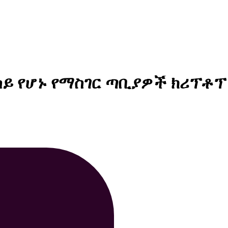
ሳይ የሆኑ የማስገር ጣቢያዎች ክሪፕቶ