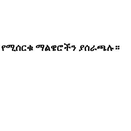
ፕ የሚሰርቁ ማልዌሮችን ያሰራጫሉ።