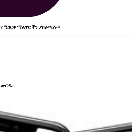
ፕ የሚሰርቁ ማልዌሮችን ያሰራጫሉ።
 ያውርዱ።