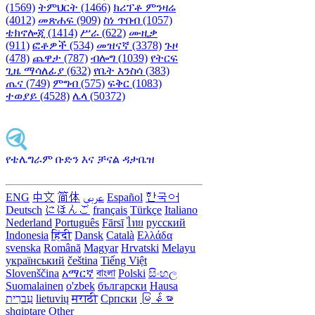
(1569)
ትምህርት (1466)
ክሪፕቶ ምንዛሬ
(4012)
መጽሐፍ (909)
ስነ ጥበብ (1057)
ቴክኖሎጂ (1414)
ሥራ (622)
ሙዚቃ
(911)
ፎቶዎች (534)
መዝናኛ (3378)
ጉዞ
(478)
ጨዋታ (787)
ብሎግ (1039)
የትርፍ
ጊዜ ማሳለፊያ (632)
የቤት እንስሳ (383)
ጤና (749)
ምግብ (575)
ፍቅር (1083)
ተወያይ (4528)
ሌላ (50372)
የቴሌግራም ቡድን እና ቻናል ዳታቤዝ
ENG
中文
简体
عربى
Español
한국어
Deutsch
にほんご
français
Türkçe
Italiano
Nederland
Português
Fārsī‎
ไทย
русский
Indonesia
हिंदी
Dansk‎
Català
Ελλάδα
svenska
Română
Magyar
Hrvatski
Melayu
український
čeština
Tiếng Việt
Slovenščina
አማርኛ
বাংলা
Polski
සිංහල
Suomalainen
o'zbek
български
Hausa
עִברִית
lietuvių
मराठी
Српски
မြန်မာ
shqiptare
Other