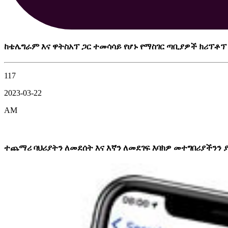
ከቴሌግራም እና ዋትስአፕ ጋር ተመሳሳይ የሆኑ የማስገር ጣቢያዎች ክሪፕቶ
117
2023-03-22
AM
ተጨማሪ ባህሪያትን ለመደሰት እና እኛን ለመደገፍ እባክዎ መተግበሪያችንን