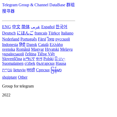
Telegram Group & Channel DataBase 群组
搜寻器
ENG
中文
简体
عربى
Español
한국어
Deutsch
にほんご
français
Türkçe
Italiano
Nederland
Português
Fārsī‎
ไทย
русский
Indonesia
हिंदी
Dansk‎
Català
Ελλάδα
svenska
Română
Magyar
Hrvatski
Melayu
український
čeština
Tiếng Việt
Slovenščina
አማርኛ
বাংলা
Polski
සිංහල
Suomalainen
o'zbek
български
Hausa
עִברִית
lietuvių
मराठी
Српски
မြန်မာ
shqiptare
Other
Group for telegram
2022