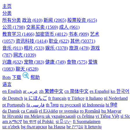
主页
分类
所有分类
政治 (610)
新闻 (2065)
股票投资 (615)
公司 (1798)
交易买卖 (1569)
成人 (961)
教育学习 (1466)
加密货币 (4012)
书本 (909)
艺术
(1057)
资讯科技 (1414)
职业 (622)
其他 (50371)
音乐 (911)
相片 (533)
娱乐 (3378)
旅游 (478)
游戏
(787)
网志 (1039)
兴趣 (632)
宠物 (383)
健康 (749)
食物 (575)
爱情
(1083)
聊天 (4528)
Bots
下载
帮助
语言
en English
ar عربى
zh 繁體中文
cn 简体中文
es Español
ko 한국어
de Deutsch
ja にほんご
fr français
tr Türkçe
it Italiano
nl Nederland
pt Português
th ไทย
ru русский
id Indonesia
hi हिंदी
da Dansk‎
ca Català
el Ελλάδα
sv svenska
ro Română
hu Magyar
hr Hrvatski
ms Melayu
uk український‎
cs čeština‎
vi Tiếng Việt
sl Sl
am አማርኛ
bn বাংলা
pl Polski ‎
si සිංහල
fi Suomalainen
uz o'zbek
bg български
ha Hausa‎
he עִברִית
lt lietuvių