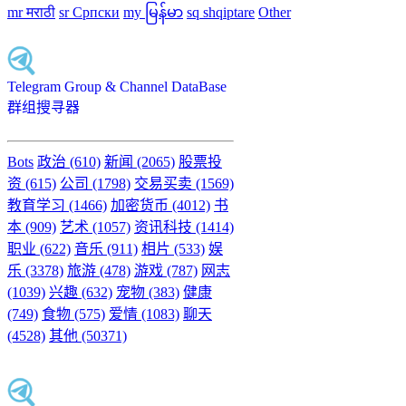
mr मराठी
sr Српски
my မြန်မာ
sq shqiptare
Other
Telegram Group & Channel DataBase
群组搜寻器
Bots
政治 (610)
新闻 (2065)
股票投
资 (615)
公司 (1798)
交易买卖 (1569)
教育学习 (1466)
加密货币 (4012)
书
本 (909)
艺术 (1057)
资讯科技 (1414)
职业 (622)
音乐 (911)
相片 (533)
娱
乐 (3378)
旅游 (478)
游戏 (787)
网志
(1039)
兴趣 (632)
宠物 (383)
健康
(749)
食物 (575)
爱情 (1083)
聊天
(4528)
其他 (50371)