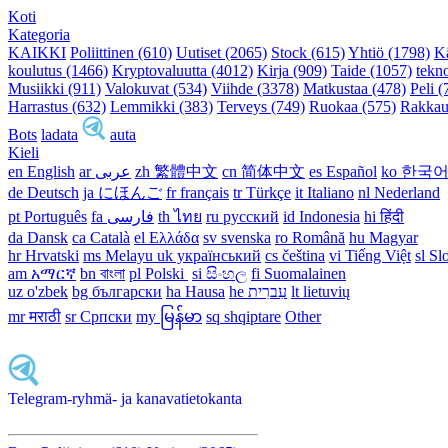
Koti
Kategoria
KAIKKI
Poliittinen (610)
Uutiset (2065)
Stock (615)
Yhtiö (1798)
K
koulutus (1466)
Kryptovaluutta (4012)
Kirja (909)
Taide (1057)
tekn
Musiikki (911)
Valokuvat (534)
Viihde (3378)
Matkustaa (478)
Peli (
Harrastus (632)
Lemmikki (383)
Terveys (749)
Ruokaa (575)
Rakkau
Bots
ladata
auta
Kieli
en English
ar عربى
zh 繁體中文
cn 简体中文
es Español
ko 한국
de Deutsch
ja にほんご
fr français
tr Türkçe
it Italiano
nl Nederland
pt Português
th ไทย
ru русский
id Indonesia
hi हिंदी
da Dansk‎
ca Català
el Ελλάδα
sv svenska
ro Română
hu Magyar
hr Hrvatski
ms Melayu
uk український‎
cs čeština‎
vi Tiếng Việt
sl Sl
am አማርኛ
bn বাংলা
pl Polski ‎
si සිංහල
fi Suomalainen
uz o'zbek
bg български
ha Hausa‎
he עִברִית
lt lietuvių
mr मराठी
sr Српски
my မြန်မာ
sq shqiptare
Other
Telegram-ryhmä- ja kanavatietokanta