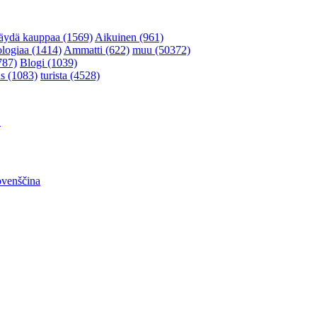
äydä kauppaa (1569)
Aikuinen (961)
ologiaa (1414)
Ammatti (622)
muu (50372)
787)
Blogi (1039)
s (1083)
turista (4528)
어
ovenščina