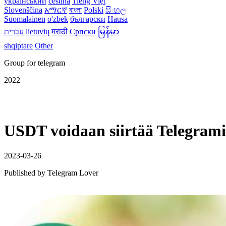
український
čeština
Tiếng Việt
Slovenščina
አማርኛ
বাংলা
Polski
සිංහල
Suomalainen
o'zbek
български
Hausa
עִברִית
lietuvių
मराठी
Српски
မြန်မာ
shqiptare
Other
Group for telegram
2022
USDT voidaan siirtää Telegrami
2023-03-26
Published by
Telegram Lover