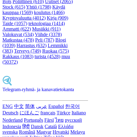
Bots
Poliittinen (610)
Uutiset (2065)
Stock (615)
Yhtiö (1798)
Käydä
kauppaa (1569)
koulutus (1466)
Kryptovaluutta (4012)
Kirja (909)
Taide (1057)
teknologiaa (1414)
Ammatti (622)
Musiikki (911)
Valokuvat (534)
Viihde (3378)
Matkustaa (478)
Peli (787)
Blogi
(1039)
Harrastus (632)
Lemmikki
(383)
Terveys (749)
Ruokaa (575)
Rakkaus (1083)
turista (4528)
muu
(50372)
Telegram-ryhmä- ja kanavatietokanta
ENG
中文
简体
عربى
Español
한국어
Deutsch
にほんご
français
Türkçe
Italiano
Nederland
Português
Fārsī‎
ไทย
русский
Indonesia
हिंदी
Dansk‎
Català
Ελλάδα
svenska
Română
Magyar
Hrvatski
Melayu