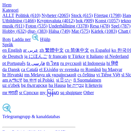
Hem
Kategori
ALLT
Politisk (610)
Nyheter (2065)
Stock (615)
Företag (1798)
Hand
Utbildning (1466)
Kryptovaluta (4012)
bok (909)
Konst (1057)
tekno
musik (911)
Foton (535)
Underhållning (3378)
Resa (478)
Spel (787)
Hobby (632)
djur- (383)
Hälsa (749)
Mat (575)
Kärlek (1083)
Chatt 
Bots
Ladda ner
Hjälp
Språk
en English
ar عربى
zh 繁體中文
cn 简体中文
es Español
ko 한국
de Deutsch
ja にほんご
fr français
tr Türkçe
it Italiano
nl Nederland
pt Português
th ไทย
ru русский
id Indonesia
hi हिंदी
da Dansk‎
ca Català
el Ελλάδα
sv svenska
ro Română
hu Magyar
hr Hrvatski
ms Melayu
uk український‎
cs čeština‎
vi Tiếng Việt
sl Sl
am አማርኛ
bn বাংলা
pl Polski ‎
si සිංහල
fi Suomalainen
uz o'zbek
bg български
ha Hausa‎
he עִברִית
lt lietuvių
mr मराठी
sr Српски
my မြန်မာ
sq shqiptare
Other
Telegramgrupp & kanaldatabas