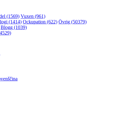
el (1569)
Vuxen (961)
logi (1414)
Ockupation (622)
Övrig (50379)
Blogg (1039)
(4529)
어
ovenščina