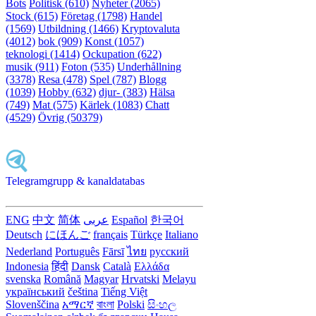
Bots
Politisk (610)
Nyheter (2065)
Stock (615)
Företag (1798)
Handel
(1569)
Utbildning (1466)
Kryptovaluta
(4012)
bok (909)
Konst (1057)
teknologi (1414)
Ockupation (622)
musik (911)
Foton (535)
Underhållning
(3378)
Resa (478)
Spel (787)
Blogg
(1039)
Hobby (632)
djur- (383)
Hälsa
(749)
Mat (575)
Kärlek (1083)
Chatt
(4529)
Övrig (50379)
Telegramgrupp & kanaldatabas
ENG
中文
简体
عربى
Español
한국어
Deutsch
にほんご
français
Türkçe
Italiano
Nederland
Português
Fārsī‎
ไทย
русский
Indonesia
हिंदी
Dansk‎
Català
Ελλάδα
svenska
Română
Magyar
Hrvatski
Melayu
український
čeština
Tiếng Việt
Slovenščina
አማርኛ
বাংলা
Polski
සිංහල