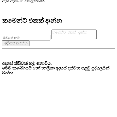
ඇස් ඇරෙන අත්දැකීමකි.
කමෙන්ට් එකක් දාන්න
අදහස් කිසිවක් හමු නොවීය.
මෙම කණ්ඩායම් හෝ නාලිකා අදහස් දක්වන පළමු පුද්ගලයින්
වන්න