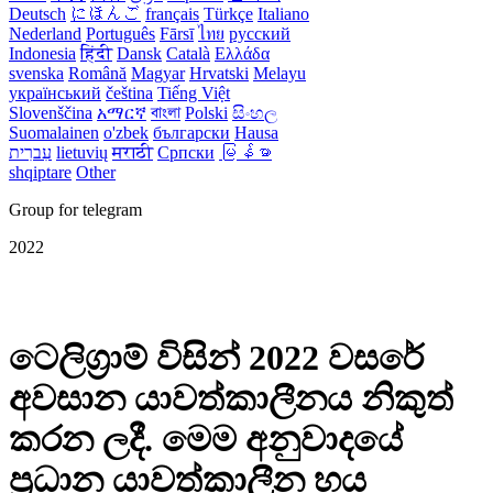
Deutsch
にほんご
français
Türkçe
Italiano
Nederland
Português
Fārsī‎
ไทย
русский
Indonesia
हिंदी
Dansk‎
Català
Ελλάδα
svenska
Română
Magyar
Hrvatski
Melayu
український
čeština
Tiếng Việt
Slovenščina
አማርኛ
বাংলা
Polski
සිංහල
Suomalainen
o'zbek
български
Hausa
עִברִית
lietuvių
मराठी
Српски
မြန်မာ
shqiptare
Other
Group for telegram
2022
ටෙලිග්‍රාම් විසින් 2022 වසරේ
අවසාන යාවත්කාලීනය නිකුත්
කරන ලදී. මෙම අනුවාදයේ
ප්‍රධාන යාවත්කාලීන හය