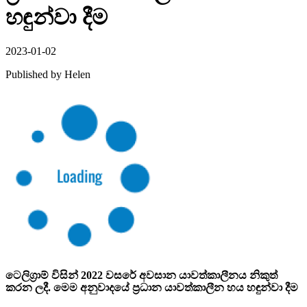
හඳුන්වා දීම
2023-01-02
Published by
Helen
ටෙලිග්‍රාම් විසින් 2022 වසරේ අවසාන යාවත්කාලීනය නිකුත්
කරන ලදී. මෙම අනුවාදයේ ප්‍රධාන යාවත්කාලීන හය හඳුන්වා දීම