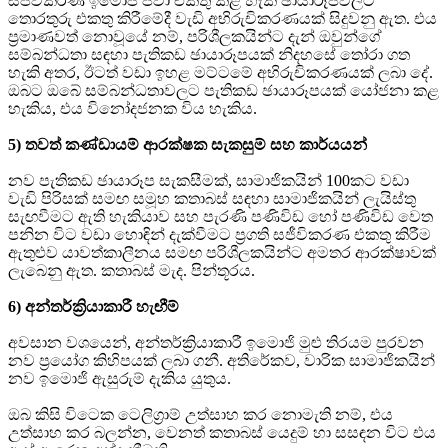
සජීවිකරණ ඉමෝජි පවා එකතු කළ හැකි ඡායාරූපවලට
තොරතුරු එකතු කිරීමේදී වැඩි අභිරුචිකරණයක් සිදුවනු ඇත. එය
ප්‍රමාණවත් නොවූයේ නම්, පරිශීලකයින්ට දැන් ඔවුන්ගේ
සම්බන්ධතා සඳහා පැතිකඩ ඡායාරූපයක් නිදහසේ තෝරා ගත
හැකි අතර, ඊටත් වඩා ඉහළ මට්ටමේ අභිරුචිකරණයක් ලබා දේ.
ඔබට ඔබේ සම්බන්ධතාවලට පැතිකඩ ඡායාරූපයක් යෝජනා කළ
හැකිය, එය විනෝදජනක විය හැකිය.
5) තවත් කණ්ඩායම් ආරක්ෂක සැකසුම් සහ කාර්යයන්
නව පැතිකඩ ඡායාරූප සැකසීමක්, සාමාජිකයින් 100කට වඩා
වැඩි පිරිසක් සමඟ සමූහ කතාබස් සඳහා සාමාජිකයින් ලැයිස්තු
සැඟවීමට ඇති හැකියාව සහ පැරණි පණිවිඩ හෝ පණිවිඩ වෙත
පනින විට වඩා හොඳින් දැක්වීමට ප්‍රගති සජීවිකරණ එකතු කිරීම
ඇතුළුව යාවත්කාලීනය සමඟ පරිශීලකයින්ට අමතර ආරක්ෂාවක්
ලැබෙනු ඇත. කතාබස් මැද. පින්තූරය.
6) අන්තර්ක්‍රියාකාරී හැඟීම්
අවසාන වශයෙන්, අන්තර්ක්‍රියාකාරී ඉමොජි මුළු තිරයම පුරවන
නව ප්‍රයෝග කිහිපයක් ලබා ගනී. අතිරේකව, වාරික සාමාජිකයින්
නව ඉමොජි ඇසුරුම් දැකිය යුතුය.
ඔබ කිසි විටෙක ටෙලිග්‍රාම් උත්සාහ කර නොමැති නම්, එය
උත්සාහ කර බලන්න, වෙනත් කතාබස් යෙදුම් හා සසඳන විට එය