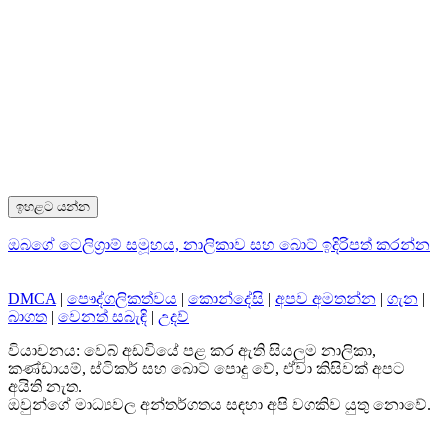
ඉහළට යන්න
ඔබගේ ටෙලිග්‍රාම් සමූහය, නාලිකාව සහ බොට් ඉදිරිපත් කරන්න
DMCA
|
පෞද්ගලිකත්වය
|
කොන්දේසි
|
අපව අමතන්න
|
ගැන
|
බාගත
|
වෙනත් සබැඳි
|
උදව්
වියාචනය: වෙබ් අඩවියේ පළ කර ඇති සියලුම නාලිකා,
කණ්ඩායම්, ස්ටිකර් සහ බොට් පොදු වේ, ඒවා කිසිවක් අපට
අයිති නැත.
ඔවුන්ගේ මාධ්‍යවල අන්තර්ගතය සඳහා අපි වගකිව යුතු නොවේ.