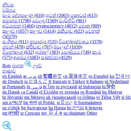
නිවස
වර්ගය
සෑම
දේශපාලන (610)
පුවත් (2065)
කොටස් (615)
සමාගම (1798)
වෙළඳ (1569)
වැඩිහිටි (961)
අධ්යාපන (1466)
cryptocurrency (4012)
පොත (909)
කලාව (1057)
කලාව (1414)
රැකියාව (622)
වෙනත්
(50379)
සංගීතය (911)
ඡායාරූප (535)
විනෝදාස්වාදය (3378)
ගමන් (478)
ක්රීඩාව (787)
බ්ලොග් (1039)
විනෝදාංශ (632)
සුරතල් (383)
සෞඛ්යය (749)
කෑම
(575)
ආදරය (1083)
සාකච්ඡා (4529)
Bots
බාගත
උදව්
භාෂාව
en English
ar عربى
zh 繁體中文
cn 简体中文
es Español
ko 한국어
de Deutsch
ja にほんご
fr français
tr Türkçe
it Italiano
nl Nederland
pt Português
th ไทย
ru русский
id Indonesia
hi हिंदी
da Dansk‎
ca Català
el Ελλάδα
sv svenska
ro Română
hu Magyar
hr Hrvatski
ms Melayu
uk український‎
cs čeština‎
vi Tiếng Việt
sl Sl
am አማርኛ
bn বাংলা
pl Polski ‎
si සිංහල
fi Suomalainen
uz o'zbek
bg български
ha Hausa‎
he עִברִית
lt lietuvių
mr मराठी
sr Српски
my မြန်မာ
sq shqiptare
Other