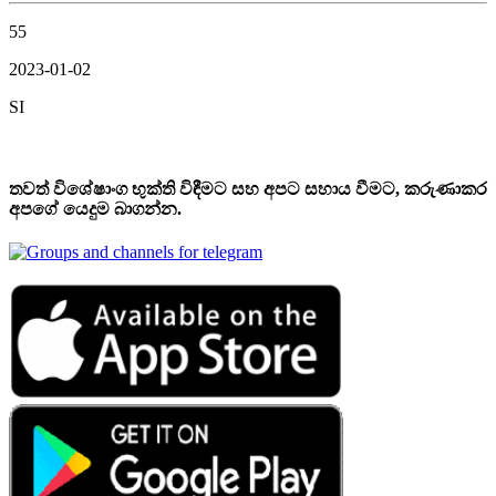
55
2023-01-02
SI
තවත් විශේෂාංග භුක්ති විඳීමට සහ අපට සහාය වීමට, කරුණාකර
අපගේ යෙදුම බාගන්න.