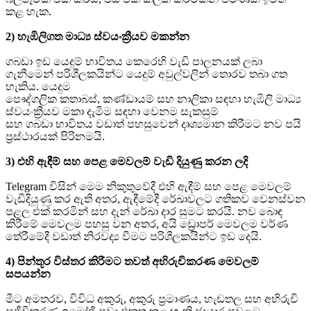
කළ හැක.
2) හැඹිලිගත මාධ්‍ය ස්වයංක්‍රීයව මකන්න
ගබඩා ඉඩ යෙදුම් භාවිතය කෙරෙහි වැඩි පාලනයක් ලබා
ගැනීමෙන් පරිශීලකයින්ට යෙදුම් අවුල්වලින් තොරව තබා ගත
හැකිය. යෙදුම
පෞද්ගලික කතාබස්, කණ්ඩායම් සහ නාලිකා සඳහා හැඹිලි මාධ්‍ය
ස්වයංක්‍රීයව මකා දැමීම සඳහා වෙනම සැකසුම්
සහ ගබඩා භාවිතය වඩාත් පහසුවෙන් දෘශ්‍යමාන කිරීමට නව පයි
ප්‍රස්ථාරයක් පිරිනමයි.
3) එහි ඇඳීම් සහ පෙළ මෙවලම් වැඩි දියුණු කරන ලදි
Telegram විසින් මෙම නිකුතුවේදී එහි ඇඳීම් සහ පෙළ මෙවලම්
වැඩිදියුණු කර ඇති අතර, ඇඳීමේදී රේඛාවලට ගතිකව වෙනස්වන
පළල එක් කරමින් සහ දැන් රේඛා දාර සුමට කරයි. නව බොඳ
කිරීමේ මෙවලම පහසු වන අතර, අයි ඩ්‍රොපර් මෙවලම වර්ණ
තේරීමේදී වඩාත් නිරවද්‍ය වීමට පරිශීලකයින්ට ඉඩ දෙයි.
4) පින්තූර විස්තර කිරීමට තවත් අභිරුචිකරණ මෙවලම්
සපයන්න
මීට අමතරව, විවිධ අකුරු, අකුරු ප්‍රමාණය, හැඩතල සහ අභිරුචි