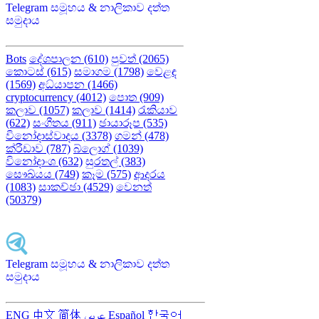
Telegram සමූහය & නාලිකාව දත්ත
සමුදාය
Bots
දේශපාලන (610)
පුවත් (2065)
කොටස් (615)
සමාගම (1798)
වෙළඳ
(1569)
අධ්යාපන (1466)
cryptocurrency (4012)
පොත (909)
කලාව (1057)
කලාව (1414)
රැකියාව
(622)
සංගීතය (911)
ඡායාරූප (535)
විනෝදාස්වාදය (3378)
ගමන් (478)
ක්රීඩාව (787)
බ්ලොග් (1039)
විනෝදාංශ (632)
සුරතල් (383)
සෞඛ්යය (749)
කෑම (575)
ආදරය
(1083)
සාකච්ඡා (4529)
වෙනත්
(50379)
Telegram සමූහය & නාලිකාව දත්ත
සමුදාය
ENG
中文
简体
عربى
Español
한국어