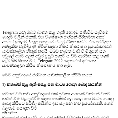
Telegram යනු ඔබට බාගත කළ හැකි හොඳම පණිවිඩ යැවීමේ
යෙදුම් වලින් එකකි. එය විශේෂාංග රාශියක් පිරිනමන අතර
අපගේ ඉහළම 5 තුළ පහසුවෙන් ශ්‍රේණිගත කරයි. එය පරිශීලක
අත්දැකීම් වැඩිදියුණු කිරීම සඳහා නිතර නිතර සහ ප්‍රයෝජනවත්
යාවත්කාලීන නිකුත් කරයි. ඔබට නැවත වාඩි වී මිතුරන් සහ
පවුලේ අයට අලුත් අවුරුදු සුබ පැතුම් යැවීම ආරම්භ කළ හැකි
යැයි ඔබ සිතන විට, Telegram 2022 සඳහා එහි අවසාන
යාවත්කාලීන කිරීම නිවේදනය කර ඇත.
මෙම අනුවාදයේ ප්රධාන යාවත්කාලීන කිරීම් හයක්
1) කතාබස් තුළ ඇති පෙළ සහ මාධ්‍ය ගොනු බොඳ කරන්න
සමහර විට නව අනුවාදයේ එක් ප්‍රධාන අංගයක් වන්නේ විභව
නරක් වීම වැළැක්වීම සඳහා කතාබස් තුළ පෙළ සහ මාධ්‍ය ගොනු
බොඳ කිරීමට පරිශීලකයින්ට ඉඩ සලසන නව ප්‍රයෝගයකි. මෙම
බලපෑම යොදන විට
නිහාරික
බලපෑමක් එක් කරයි, එය එක් ක්ලික් කිරීමකින් පමණක් ඉවත්