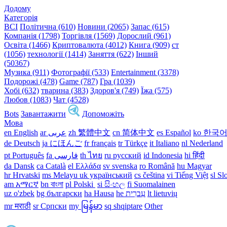
Додому
Категорія
ВСІ
Політична (610)
Новини (2065)
Запас (615)
Компанія (1798)
Торгівля (1569)
Дорослий (961)
Освіта (1466)
Криптовалюта (4012)
Книга (909)
ст
(1056)
технології (1414)
Заняття (622)
Інший
(50367)
Музика (911)
Фотографії (533)
Entertainment (3378)
Подорожі (478)
Game (787)
Гра (1039)
Хобі (632)
тварина (383)
Здоров'я (749)
Їжа (575)
Любов (1083)
Чат (4528)
Bots
Завантажити
Допоможіть
Мова
en English
ar عربى
zh 繁體中文
cn 简体中文
es Español
ko 한국
de Deutsch
ja にほんご
fr français
tr Türkçe
it Italiano
nl Nederland
pt Português
th ไทย
ru русский
id Indonesia
hi हिंदी
da Dansk‎
ca Català
el Ελλάδα
sv svenska
ro Română
hu Magyar
hr Hrvatski
ms Melayu
uk український‎
cs čeština‎
vi Tiếng Việt
sl Sl
am አማርኛ
bn বাংলা
pl Polski ‎
si සිංහල
fi Suomalainen
uz o'zbek
bg български
ha Hausa‎
he עִברִית
lt lietuvių
mr मराठी
sr Српски
my မြန်မာ
sq shqiptare
Other