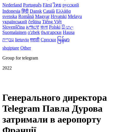
Nederland
Português
Fārsī‎
ไทย
русский
Indonesia
हिंदी
Dansk‎
Català
Ελλάδα
svenska
Română
Magyar
Hrvatski
Melayu
український
čeština
Tiếng Việt
Slovenščina
አማርኛ
বাংলা
Polski
සිංහල
Suomalainen
o'zbek
български
Hausa
עִברִית
lietuvių
मराठी
Српски
မြန်မာ
shqiptare
Other
Group for telegram
2022
Генерального директора
Telegram Павла Дурова
затримали в аеропорту
Франції