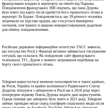
французькою владою в аеропорту на північ від Парижа.
Повідомлення французьких ЗМІ свідчать, що пана Дурова
було взято під варту після прибуття його приватного літака в
аеропорт Ле Бурже. Повідомляється, що 39-річного чоловіка
затримали на підставі ордера, що стосується ймовірних
злочинів, пов’язаних із широко використовуваним додатком
для обміну повідомленнями.
Російське державне інформаційне агентство ТАСС заявило,
що посольство Росії у Франції активно займається з'ясуванням
ситуації, що склалася. Як повідомляє сайт французького
телеканалу TF1, Дуров у момент затримання перебував на
борту свого приватного літака.
Telegram користується значною популярністю в таких країнах,
як Росія, Україна та країни колишнього Радянського Союзу.
Додаток зіткнувся з забороною в Росії ще в 2018 році через
попередню відмову Павла Дурова надати дані користувачів.
Однак пізніше цю заборону було знято в 2021 році. Telegram
займає провідне місце серед платформ соціальних медіа після
таких гігантів, як Facebook, YouTube, WhatsApp, Instagram,