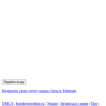
Перейти вгору
Надішліть свою групу, канал і бота в Telegram
DMCA
|
Конфіденційність
|
Умови
|
Зв'яжіться з нами
|
Про
|