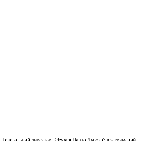
Генеральний директор Telegram Павло Дуров був затриманий