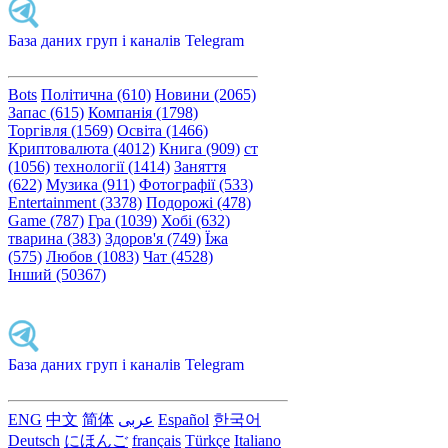
База даних груп і каналів Telegram
Bots
Політична (610)
Новини (2065)
Запас (615)
Компанія (1798)
Торгівля (1569)
Освіта (1466)
Криптовалюта (4012)
Книга (909)
ст
(1056)
технології (1414)
Заняття
(622)
Музика (911)
Фотографії (533)
Entertainment (3378)
Подорожі (478)
Game (787)
Гра (1039)
Хобі (632)
тварина (383)
Здоров'я (749)
Їжа
(575)
Любов (1083)
Чат (4528)
Інший (50367)
База даних груп і каналів Telegram
ENG
中文
简体
عربى
Español
한국어
Deutsch
にほんご
français
Türkçe
Italiano