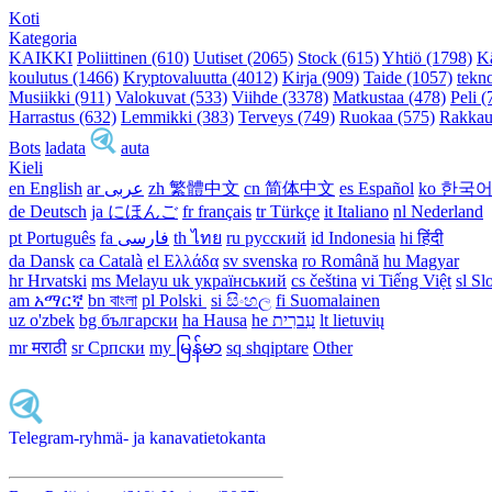
Koti
Kategoria
KAIKKI
Poliittinen (610)
Uutiset (2065)
Stock (615)
Yhtiö (1798)
K
koulutus (1466)
Kryptovaluutta (4012)
Kirja (909)
Taide (1057)
tekn
Musiikki (911)
Valokuvat (533)
Viihde (3378)
Matkustaa (478)
Peli (
Harrastus (632)
Lemmikki (383)
Terveys (749)
Ruokaa (575)
Rakkau
Bots
ladata
auta
Kieli
en English
ar عربى
zh 繁體中文
cn 简体中文
es Español
ko 한국
de Deutsch
ja にほんご
fr français
tr Türkçe
it Italiano
nl Nederland
pt Português
th ไทย
ru русский
id Indonesia
hi हिंदी
da Dansk‎
ca Català
el Ελλάδα
sv svenska
ro Română
hu Magyar
hr Hrvatski
ms Melayu
uk український‎
cs čeština‎
vi Tiếng Việt
sl Sl
am አማርኛ
bn বাংলা
pl Polski ‎
si සිංහල
fi Suomalainen
uz o'zbek
bg български
ha Hausa‎
he עִברִית
lt lietuvių
mr मराठी
sr Српски
my မြန်မာ
sq shqiptare
Other
Telegram-ryhmä- ja kanavatietokanta