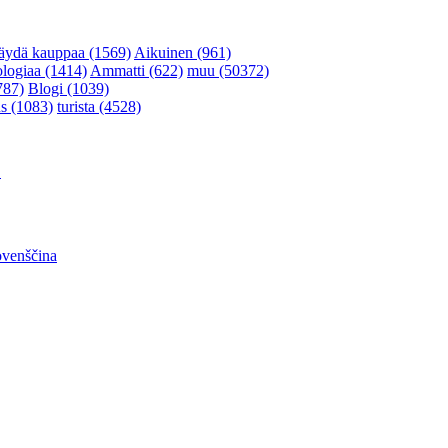
äydä kauppaa (1569)
Aikuinen (961)
ologiaa (1414)
Ammatti (622)
muu (50372)
787)
Blogi (1039)
s (1083)
turista (4528)
어
ovenščina