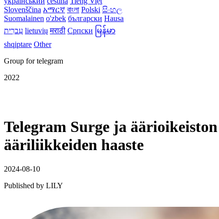
український
čeština
Tiếng Việt
Slovenščina
አማርኛ
বাংলা
Polski
සිංහල
Suomalainen
o'zbek
български
Hausa
עִברִית
lietuvių
मराठी
Српски
မြန်မာ
shqiptare
Other
Group for telegram
2022
Telegram Surge ja äärioikeisto
ääriliikkeiden haaste
2024-08-10
Published by
LILY