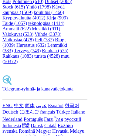
Bots
Poliittinen (610)
Uutiset (2065)
Stock (615)
Yhtiö (1798)
Käydä
kauppaa (1569)
koulutus (1466)
Kryptovaluutta (4012)
Kirja (909)
Taide (1057)
teknologiaa (1414)
Ammatti (622)
Musiikki (911)
Valokuvat (533)
Viihde (3378)
Matkustaa (478)
Peli (787)
Blogi
(1039)
Harrastus (632)
Lemmikki
(383)
Terveys (749)
Ruokaa (575)
Rakkaus (1083)
turista (4528)
muu
(50372)
Telegram-ryhmä- ja kanavatietokanta
ENG
中文
简体
عربى
Español
한국어
Deutsch
にほんご
français
Türkçe
Italiano
Nederland
Português
Fārsī‎
ไทย
русский
Indonesia
हिंदी
Dansk‎
Català
Ελλάδα
svenska
Română
Magyar
Hrvatski
Melayu