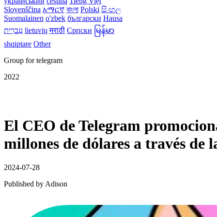
український
čeština
Tiếng Việt
Slovenščina
አማርኛ
বাংলা
Polski
සිංහල
Suomalainen
o'zbek
български
Hausa
עִברִית
lietuvių
मराठी
Српски
မြန်မာ
shqiptare
Other
Group for telegram
2022
El CEO de Telegram promociona 
millones de dólares a través de l
2024-07-28
Published by
Adison