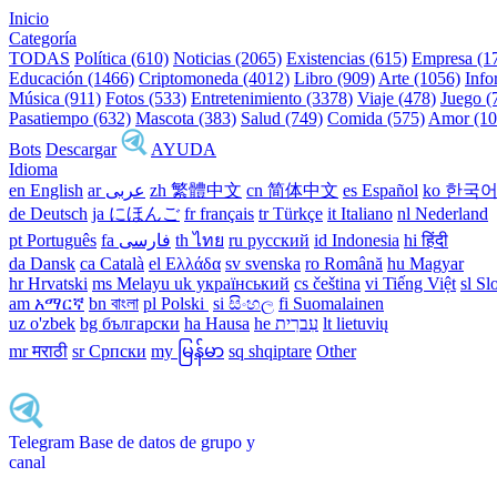
Inicio
Categoría
TODAS
Política (610)
Noticias (2065)
Existencias (615)
Empresa (1
Educación (1466)
Criptomoneda (4012)
Libro (909)
Arte (1056)
Info
Música (911)
Fotos (533)
Entretenimiento (3378)
Viaje (478)
Juego (
Pasatiempo (632)
Mascota (383)
Salud (749)
Comida (575)
Amor (10
Bots
Descargar
AYUDA
Idioma
en English
ar عربى
zh 繁體中文
cn 简体中文
es Español
ko 한국
de Deutsch
ja にほんご
fr français
tr Türkçe
it Italiano
nl Nederland
pt Português
th ไทย
ru русский
id Indonesia
hi हिंदी
da Dansk‎
ca Català
el Ελλάδα
sv svenska
ro Română
hu Magyar
hr Hrvatski
ms Melayu
uk український‎
cs čeština‎
vi Tiếng Việt
sl Sl
am አማርኛ
bn বাংলা
pl Polski ‎
si සිංහල
fi Suomalainen
uz o'zbek
bg български
ha Hausa‎
he עִברִית
lt lietuvių
mr मराठी
sr Српски
my မြန်မာ
sq shqiptare
Other
Telegram Base de datos de grupo y
canal