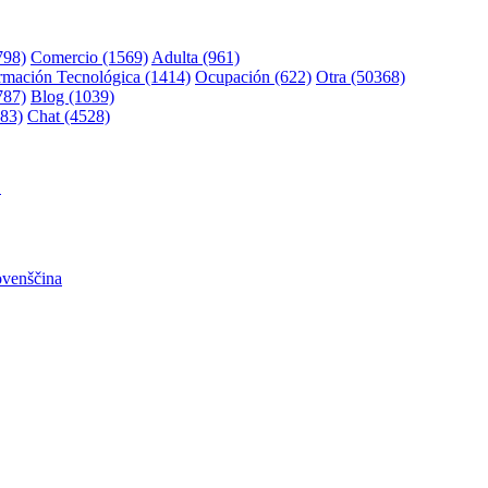
798)
Comercio (1569)
Adulta (961)
rmación Tecnológica (1414)
Ocupación (622)
Otra (50368)
787)
Blog (1039)
83)
Chat (4528)
어
ovenščina