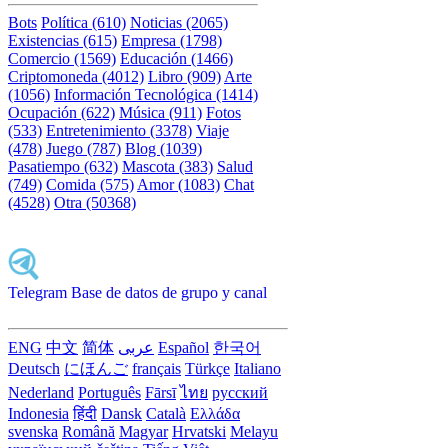
Bots
Política (610)
Noticias (2065)
Existencias (615)
Empresa (1798)
Comercio (1569)
Educación (1466)
Criptomoneda (4012)
Libro (909)
Arte
(1056)
Información Tecnológica (1414)
Ocupación (622)
Música (911)
Fotos
(533)
Entretenimiento (3378)
Viaje
(478)
Juego (787)
Blog (1039)
Pasatiempo (632)
Mascota (383)
Salud
(749)
Comida (575)
Amor (1083)
Chat
(4528)
Otra (50368)
Telegram Base de datos de grupo y canal
ENG
中文
简体
عربى
Español
한국어
Deutsch
にほんご
français
Türkçe
Italiano
Nederland
Português
Fārsī‎
ไทย
русский
Indonesia
हिंदी
Dansk‎
Català
Ελλάδα
svenska
Română
Magyar
Hrvatski
Melayu