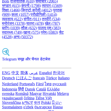
Bots
राजनीतिक (610)
समाचार (2065)
भण्डार (615)
कंपनी (1798)
व्यापार (1569)
शिक्षा (1466)
क्रिप्टो करेंसी (4012)
पुस्तक
(909)
कला (1057)
प्रौद्योगिकी (1414)
व्यवसाय (622)
संगीत (911)
तस्वीरें (534)
मनोरंजन (3378)
यात्रा (478)
खेल (787)
ब्लॉग (1039)
शौक (632)
पालतू पशु (383)
स्वास्थ्य (749)
खाना (575)
प्रेम (1083)
चैट
(4528)
अन्य (50372)
Telegram समूह और चैनल डेटाबेस
ENG
中文
简体
عربى
Español
한국어
Deutsch
にほんご
français
Türkçe
Italiano
Nederland
Português
Fārsī‎
ไทย
русский
Indonesia
हिंदी
Dansk‎
Català
Ελλάδα
svenska
Română
Magyar
Hrvatski
Melayu
український
čeština
Tiếng Việt
Slovenščina
አማርኛ
বাংলা
Polski
සිංහල
Suomalainen
o'zbek
български
Hausa