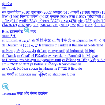
होम पेज
वर्ग
सब
राजनीतिक (610)
समाचार (2065)
भण्डार (615)
कंपनी (1798)
व्यापार (1
शिक्षा (1466)
क्रिप्टो करेंसी (4012)
पुस्तक (909)
कला (1057)
प्रौद्योगिकी 
संगीत (911)
तस्वीरें (534)
मनोरंजन (3378)
यात्रा (478)
खेल (787)
ब्लॉग (1
शौक (632)
पालतू पशु (383)
स्वास्थ्य (749)
खाना (575)
प्रेम (1083)
चैट (45
Bots
डाउनलोड
मदद
भाषा: हिन्दी
en English
ar عربى
zh 繁體中文
cn 简体中文
es Español
ko 한국
de Deutsch
ja にほんご
fr français
tr Türkçe
it Italiano
nl Nederland
pt Português
th ไทย
ru русский
id Indonesia
hi हिंदी
da Dansk‎
ca Català
el Ελλάδα
sv svenska
ro Română
hu Magyar
hr Hrvatski
ms Melayu
uk український‎
cs čeština‎
vi Tiếng Việt
sl Sl
am አማርኛ
bn বাংলা
pl Polski ‎
si සිංහල
fi Suomalainen
uz o'zbek
bg български
ha Hausa‎
he עִברִית
lt lietuvių
mr मराठी
sr Српски
my မြန်မာ
sq shqiptare
Other
Telegram समूह और चैनल डेटाबेस