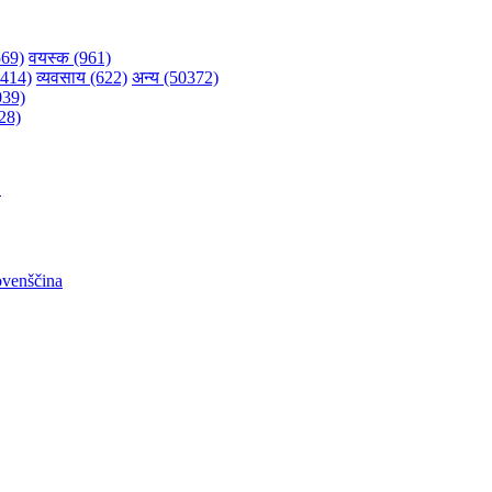
569)
वयस्क (961)
(1414)
व्यवसाय (622)
अन्य (50372)
039)
28)
어
ovenščina