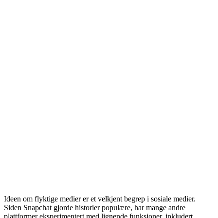
Ideen om flyktige medier er et velkjent begrep i sosiale medier.
Siden Snapchat gjorde historier populære, har mange andre
plattformer eksperimentert med lignende funksjoner, inkludert