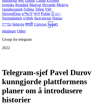
Indonesia
हिंदी
Dansk‎
Català
Ελλάδα
svenska
Română
Magyar
Hrvatski
Melayu
український
čeština
Tiếng Việt
Slovenščina
አማርኛ
বাংলা
Polski
සිංහල
Suomalainen
o'zbek
български
Hausa
עִברִית
lietuvių
मराठी
Српски
မြန်မာ
shqiptare
Other
Group for telegram
2022
Telegram-sjef Pavel Durov
kunngjorde plattformens
planer om å introdusere
historier