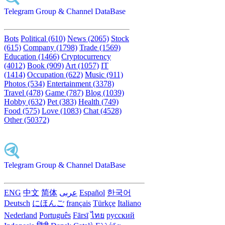
Telegram Group & Channel DataBase
Bots
Political (610)
News (2065)
Stock
(615)
Company (1798)
Trade (1569)
Education (1466)
Cryptocurrency
(4012)
Book (909)
Art (1057)
IT
(1414)
Occupation (622)
Music (911)
Photos (534)
Entertainment (3378)
Travel (478)
Game (787)
Blog (1039)
Hobby (632)
Pet (383)
Health (749)
Food (575)
Love (1083)
Chat (4528)
Other (50372)
Telegram Group & Channel DataBase
ENG
中文
简体
عربى
Español
한국어
Deutsch
にほんご
français
Türkçe
Italiano
Nederland
Português
Fārsī‎
ไทย
русский