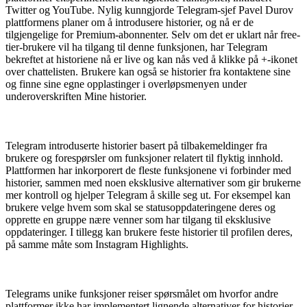
Twitter og YouTube. Nylig kunngjorde Telegram-sjef Pavel Durov
plattformens planer om å introdusere historier, og nå er de
tilgjengelige for Premium-abonnenter. Selv om det er uklart når free-
tier-brukere vil ha tilgang til denne funksjonen, har Telegram
bekreftet at historiene nå er live og kan nås ved å klikke på +-ikonet
over chattelisten. Brukere kan også se historier fra kontaktene sine
og finne sine egne opplastinger i overløpsmenyen under
underoverskriften Mine historier.
Telegram introduserte historier basert på tilbakemeldinger fra
brukere og forespørsler om funksjoner relatert til flyktig innhold.
Plattformen har inkorporert de fleste funksjonene vi forbinder med
historier, sammen med noen eksklusive alternativer som gir brukerne
mer kontroll og hjelper Telegram å skille seg ut. For eksempel kan
brukere velge hvem som skal se statusoppdateringene deres og
opprette en gruppe nære venner som har tilgang til eksklusive
oppdateringer. I tillegg kan brukere feste historier til profilen deres,
på samme måte som Instagram Highlights.
Telegrams unike funksjoner reiser spørsmålet om hvorfor andre
plattformer ikke har implementert lignende alternativer for historier.