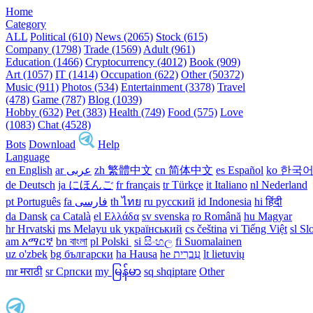
Home
Category
ALL
Political (610)
News (2065)
Stock (615)
Company (1798)
Trade (1569)
Adult (961)
Education (1466)
Cryptocurrency (4012)
Book (909)
Art (1057)
IT (1414)
Occupation (622)
Other (50372)
Music (911)
Photos (534)
Entertainment (3378)
Travel
(478)
Game (787)
Blog (1039)
Hobby (632)
Pet (383)
Health (749)
Food (575)
Love
(1083)
Chat (4528)
Bots
Download
Help
Language
en English
ar عربى
zh 繁體中文
cn 简体中文
es Español
ko 한국
de Deutsch
ja にほんご
fr français
tr Türkçe
it Italiano
nl Nederland
pt Português
th ไทย
ru русский
id Indonesia
hi हिंदी
da Dansk‎
ca Català
el Ελλάδα
sv svenska
ro Română
hu Magyar
hr Hrvatski
ms Melayu
uk український‎
cs čeština‎
vi Tiếng Việt
sl Sl
am አማርኛ
bn বাংলা
pl Polski ‎
si සිංහල
fi Suomalainen
uz o'zbek
bg български
ha Hausa‎
he עִברִית
lt lietuvių
mr मराठी
sr Српски
my မြန်မာ
sq shqiptare
Other