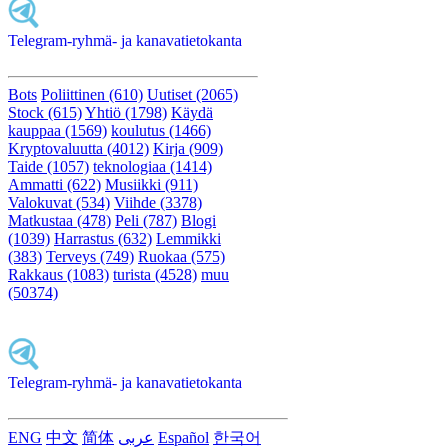
Telegram-ryhmä- ja kanavatietokanta
Bots
Poliittinen (610)
Uutiset (2065)
Stock (615)
Yhtiö (1798)
Käydä
kauppaa (1569)
koulutus (1466)
Kryptovaluutta (4012)
Kirja (909)
Taide (1057)
teknologiaa (1414)
Ammatti (622)
Musiikki (911)
Valokuvat (534)
Viihde (3378)
Matkustaa (478)
Peli (787)
Blogi
(1039)
Harrastus (632)
Lemmikki
(383)
Terveys (749)
Ruokaa (575)
Rakkaus (1083)
turista (4528)
muu
(50374)
Telegram-ryhmä- ja kanavatietokanta
ENG
中文
简体
عربى
Español
한국어