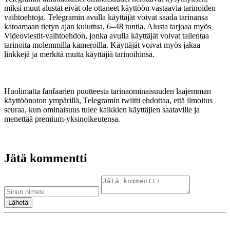
miksi muut alustat eivät ole ottaneet käyttöön vastaavia tarinoiden
vaihtoehtoja. Telegramin avulla käyttäjät voivat saada tarinansa
katoamaan tietyn ajan kuluttua, 6–48 tuntia. Alusta tarjoaa myös
Videoviestit-vaihtoehdon, jonka avulla käyttäjät voivat tallentaa
tarinoita molemmilla kameroilla. Käyttäjät voivat myös jakaa
linkkejä ja merkitä muita käyttäjiä tarinoihinsa.
Huolimatta fanfaarien puutteesta tarinaominaisuuden laajemman
käyttöönoton ympärillä, Telegramin twiitti ehdottaa, että ilmoitus
seuraa, kun ominaisuus tulee kaikkien käyttäjien saataville ja
menettää premium-yksinoikeutensa.
Jätä kommentti