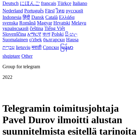
Deutsch
にほんご
français
Türkçe
Italiano
Nederland
Português
Fārsī‎
ไทย
русский
Indonesia
हिंदी
Dansk‎
Català
Ελλάδα
svenska
Română
Magyar
Hrvatski
Melayu
український
čeština
Tiếng Việt
Slovenščina
አማርኛ
বাংলা
Polski
සිංහල
Suomalainen
o'zbek
български
Hausa
עִברִית
lietuvių
मराठी
Српски
မြန်မာ
shqiptare
Other
Group for telegram
2022
Telegramin toimitusjohtaja
Pavel Durov ilmoitti alustan
suunnitelmista esitellä tarinoita