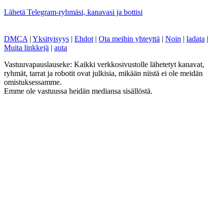
Lähetä Telegram-ryhmäsi, kanavasi ja bottisi
DMCA
|
Yksityisyys
|
Ehdot
|
Ota meihin yhteyttä
|
Noin
|
ladata
|
Muita linkkejä
|
auta
Vastuuvapauslauseke: Kaikki verkkosivustolle lähetetyt kanavat,
ryhmät, tarrat ja robotit ovat julkisia, mikään niistä ei ole meidän
omistuksessamme.
Emme ole vastuussa heidän mediansa sisällöstä.