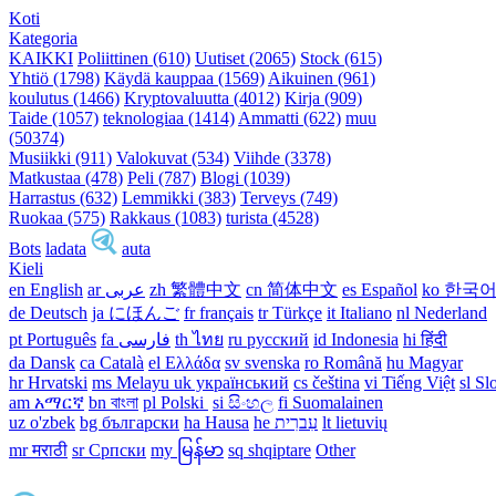
Koti
Kategoria
KAIKKI
Poliittinen (610)
Uutiset (2065)
Stock (615)
Yhtiö (1798)
Käydä kauppaa (1569)
Aikuinen (961)
koulutus (1466)
Kryptovaluutta (4012)
Kirja (909)
Taide (1057)
teknologiaa (1414)
Ammatti (622)
muu
(50374)
Musiikki (911)
Valokuvat (534)
Viihde (3378)
Matkustaa (478)
Peli (787)
Blogi (1039)
Harrastus (632)
Lemmikki (383)
Terveys (749)
Ruokaa (575)
Rakkaus (1083)
turista (4528)
Bots
ladata
auta
Kieli
en English
ar عربى
zh 繁體中文
cn 简体中文
es Español
ko 한국
de Deutsch
ja にほんご
fr français
tr Türkçe
it Italiano
nl Nederland
pt Português
th ไทย
ru русский
id Indonesia
hi हिंदी
da Dansk‎
ca Català
el Ελλάδα
sv svenska
ro Română
hu Magyar
hr Hrvatski
ms Melayu
uk український‎
cs čeština‎
vi Tiếng Việt
sl Sl
am አማርኛ
bn বাংলা
pl Polski ‎
si සිංහල
fi Suomalainen
uz o'zbek
bg български
ha Hausa‎
he עִברִית
lt lietuvių
mr मराठी
sr Српски
my မြန်မာ
sq shqiptare
Other