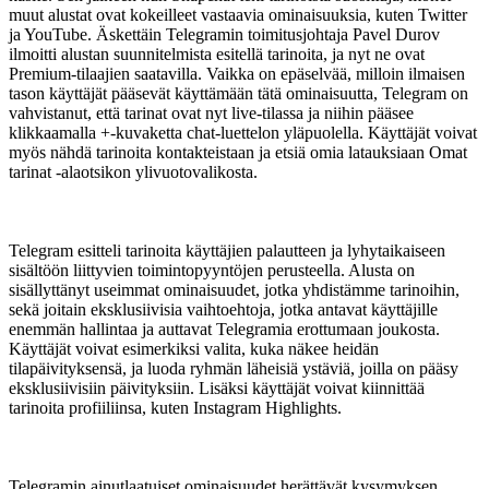
muut alustat ovat kokeilleet vastaavia ominaisuuksia, kuten Twitter
ja YouTube. Äskettäin Telegramin toimitusjohtaja Pavel Durov
ilmoitti alustan suunnitelmista esitellä tarinoita, ja nyt ne ovat
Premium-tilaajien saatavilla. Vaikka on epäselvää, milloin ilmaisen
tason käyttäjät pääsevät käyttämään tätä ominaisuutta, Telegram on
vahvistanut, että tarinat ovat nyt live-tilassa ja niihin pääsee
klikkaamalla +-kuvaketta chat-luettelon yläpuolella. Käyttäjät voivat
myös nähdä tarinoita kontakteistaan ja etsiä omia latauksiaan Omat
tarinat -alaotsikon ylivuotovalikosta.
Telegram esitteli tarinoita käyttäjien palautteen ja lyhytaikaiseen
sisältöön liittyvien toimintopyyntöjen perusteella. Alusta on
sisällyttänyt useimmat ominaisuudet, jotka yhdistämme tarinoihin,
sekä joitain eksklusiivisia vaihtoehtoja, jotka antavat käyttäjille
enemmän hallintaa ja auttavat Telegramia erottumaan joukosta.
Käyttäjät voivat esimerkiksi valita, kuka näkee heidän
tilapäivityksensä, ja luoda ryhmän läheisiä ystäviä, joilla on pääsy
eksklusiivisiin päivityksiin. Lisäksi käyttäjät voivat kiinnittää
tarinoita profiiliinsa, kuten Instagram Highlights.
Telegramin ainutlaatuiset ominaisuudet herättävät kysymyksen,