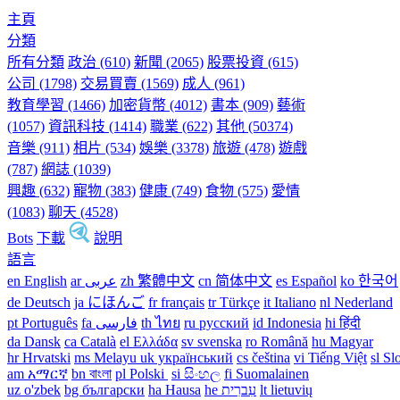
主頁
分類
所有分類
政治 (610)
新聞 (2065)
股票投資 (615)
公司 (1798)
交易買賣 (1569)
成人 (961)
教育學習 (1466)
加密貨幣 (4012)
書本 (909)
藝術
(1057)
資訊科技 (1414)
職業 (622)
其他 (50374)
音樂 (911)
相片 (534)
娛樂 (3378)
旅遊 (478)
遊戲
(787)
網誌 (1039)
興趣 (632)
寵物 (383)
健康 (749)
食物 (575)
愛情
(1083)
聊天 (4528)
Bots
下載
說明
語言
en English
ar عربى
zh 繁體中文
cn 简体中文
es Español
ko 한국어
de Deutsch
ja にほんご
fr français
tr Türkçe
it Italiano
nl Nederland
pt Português
th ไทย
ru русский
id Indonesia
hi हिंदी
da Dansk‎
ca Català
el Ελλάδα
sv svenska
ro Română
hu Magyar
hr Hrvatski
ms Melayu
uk український‎
cs čeština‎
vi Tiếng Việt
sl Sl
am አማርኛ
bn বাংলা
pl Polski ‎
si සිංහල
fi Suomalainen
uz o'zbek
bg български
ha Hausa‎
he עִברִית
lt lietuvių