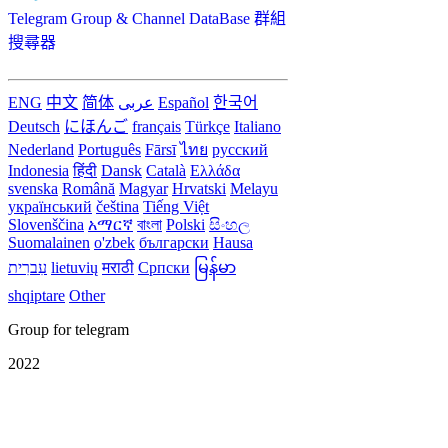
Telegram Group & Channel DataBase 群組
搜尋器
ENG
中文
简体
عربى
Español
한국어
Deutsch
にほんご
français
Türkçe
Italiano
Nederland
Português
Fārsī‎
ไทย
русский
Indonesia
हिंदी
Dansk‎
Català
Ελλάδα
svenska
Română
Magyar
Hrvatski
Melayu
український
čeština
Tiếng Việt
Slovenščina
አማርኛ
বাংলা
Polski
සිංහල
Suomalainen
o'zbek
български
Hausa
עִברִית
lietuvių
मराठी
Српски
မြန်မာ
shqiptare
Other
Group for telegram
2022