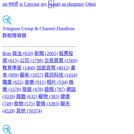
mr मराठी
sr Српски
my မြန်မာ
sq shqiptare
Other
Telegram Group & Channel DataBase
群組搜尋器
Bots
政治 (610)
新聞 (2065)
股票投
資 (615)
公司 (1798)
交易買賣 (1569)
教育學習 (1466)
加密貨幣 (4012)
書
本 (909)
藝術 (1057)
資訊科技 (1414)
職業 (622)
音樂 (911)
相片 (534)
娛
樂 (3378)
旅遊 (478)
遊戲 (787)
網誌
(1039)
興趣 (632)
寵物 (383)
健康
(749)
食物 (575)
愛情 (1083)
聊天
(4528)
其他 (50374)