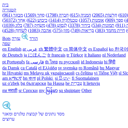
בית
קטגוריה
)
חֲדָשׁוֹת (2065)
המניה (615)
חֶברָה (1798)
סַחַר (1569)
מְבוּגָר (961)
סֵפֶר (909)
אומנות (1057)
טֶכנוֹלוֹגִיָה (1414)
כיבוש (622)
אַחֵר (50372)
911)
תמונות (534)
בידור (3378)
לִנְסוֹעַ (478)
מִשְׂחָק (787)
בלוג (1039)
חיית מחמד (383)
בְּרִיאוּת (749)
מזון (575)
אהבה (1083)
לְשׂוֹחֵחַ (4528)
הורד
עֶזרָה
Bots
שפה
ko 한국
es Español
cn 简体中文
zh 繁體中文
ar عربى
en English
de Deutsch
ja にほんご
fr français
tr Türkçe
it Italiano
nl Nederland
pt Português
th ไทย
ru русский
id Indonesia
hi हिंदी
da Dansk‎
ca Català
el Ελλάδα
sv svenska
ro Română
hu Magyar
hr Hrvatski
ms Melayu
uk український‎
cs čeština‎
vi Tiếng Việt
sl Sl
am አማርኛ
bn বাংলা
pl Polski ‎
si සිංහල
fi Suomalainen
lt lietuvių
he עִברִית
ha Hausa‎
bg български
uz o'zbek
mr मराठी
sr Српски
my မြန်မာ
sq shqiptare
Other
מסד נתונים של קבוצת טלגרם ומאגר
ערוצים