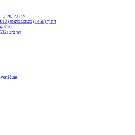
את כל
פּוֹלִיטִי (610
חינוך (1466)
מטבע מוצפן (4012)
מוּסִיקָה (
תַחבִּיב (632)
어
ovenščina