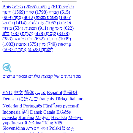
פּוֹלִיטִי (610)
חֲדָשׁוֹת (2065)
המניה
Bots
(615)
חֶברָה (1798)
סַחַר (1569)
חינוך
(1466)
מטבע מוצפן (4012)
סֵפֶר (909)
אומנות (1057)
טֶכנוֹלוֹגִיָה (1414)
כיבוש
(622)
מוּסִיקָה (911)
תמונות (534)
בידור
(3378)
לִנְסוֹעַ (478)
מִשְׂחָק (787)
בלוג
(1039)
תַחבִּיב (632)
חיית מחמד (383)
בְּרִיאוּת (749)
מזון (575)
אהבה (1083)
לְשׂוֹחֵחַ (4528)
אַחֵר (50372)
מסד נתונים של קבוצת טלגרם ומאגר ערוצים
한국어
Español
عربى
简体
中文
ENG
Deutsch
にほんご
français
Türkçe
Italiano
Nederland
Português
Fārsī‎
ไทย
русский
Indonesia
हिंदी
Dansk‎
Català
Ελλάδα
svenska
Română
Magyar
Hrvatski
Melayu
український
čeština
Tiếng Việt
Slovenščina
አማርኛ
বাংলা
Polski
සිංහල